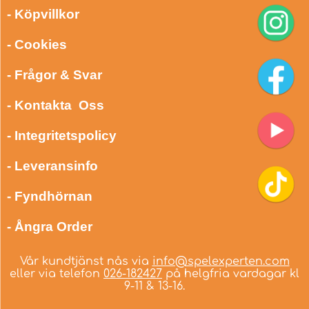
- Köpvillkor
- Cookies
- Frågor & Svar
- Kontakta Oss
- Integritetspolicy
- Leveransinfo
- Fyndhörnan
- Ångra Order
Vår kundtjänst nås via
info@spelexperten.com
eller via telefon
026-182427
på helgfria vardagar kl
9-11 & 13-16.