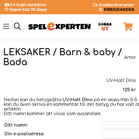
Fri frakt vid 600 kr
Snabba leveranser
Öppet köp 30 dagar
ERBJUDANDEN
LEKSAKER / Barn & baby /
Artnr.
Bada
UV-Hatt Dino
125
kr
Nedan kan du betygsätta
UV-Hatt Dino
på en skala från 0-5.
kan du även skriva en kommentar till det betyg du har valt a
artikeln.
Ditt namn kommer att visas som avsändare.
Ditt namn:
Din e-postadress: