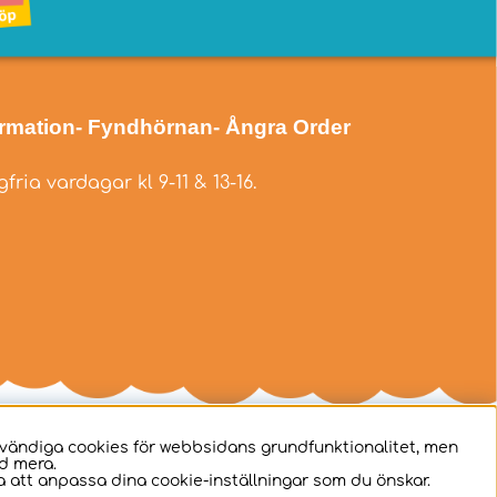
ormation
- Fyndhörnan
- Ångra Order
fria vardagar kl 9-11 & 13-16.
dvändiga cookies för webbsidans grundfunktionalitet, men
d mera.
 att anpassa dina cookie-inställningar som du önskar.