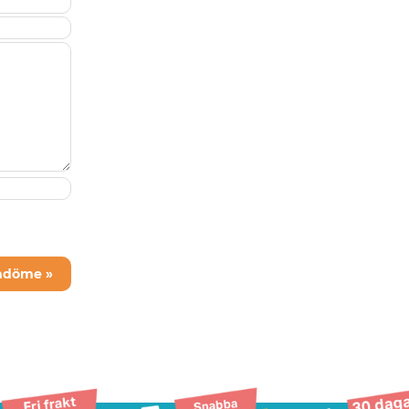
mdöme »