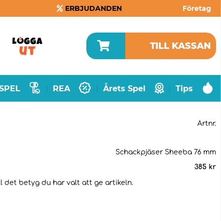
ERBJUDANDEN
Företag
TILL KASSAN
SPEL
REA
Årets Spel
Tips
|
|
|
Artnr.
Schackpjäser Sheeba 76 mm
385
kr
 det betyg du har valt att ge artikeln.