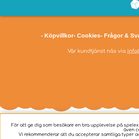
- Köpvillkor
- Cookies
- Frågor & Sv
Vår kundtjänst nås via
info
För att ge dig som besökare en bra upplevelse på spelex
även c
Svenska
Vi rekommenderar att du accepterar samtliga typer av