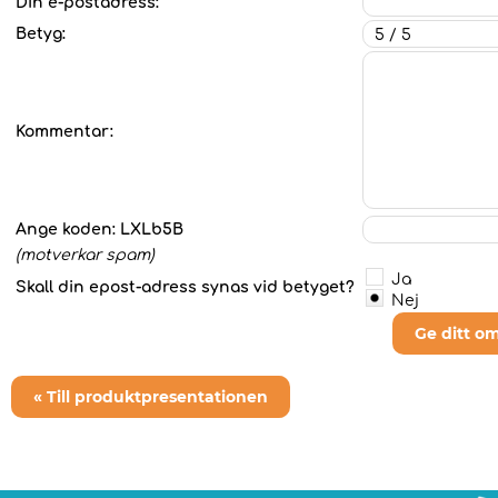
Din e-postadress:
Betyg:
Kommentar:
Ange koden:
LXLb5B
(motverkar spam)
Ja
Skall din epost-adress synas vid betyget?
Nej
Ge ditt o
« Till produktpresentationen