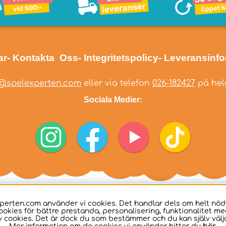
ar
- Kontakta Oss
- Integritetspolicy
- Leveransinf
@spelexperten.com
eller via telefon
026-182427
på helg
Sociala Medier:
perten.com använder vi cookies. Det handlar dels om helt nö
ookies för bättre prestanda, personalisering, funktionalitet me
 cookies. Det är dock du som bestämmer och du kan själv välja