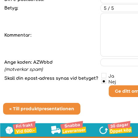
Betyg:
Kommentar:
Ange koden:
AZWbbd
(motverkar spam)
Ja
Skall din epost-adress synas vid betyget?
Nej
Ge ditt o
« Till produktpresentationen