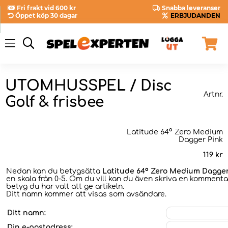
Fri frakt vid 600 kr
Snabba leveranser
Öppet köp 30 dagar
ERBJUDANDEN
UTOMHUSSPEL / Disc
Artnr.
Golf & frisbee
Latitude 64° Zero Medium
Dagger Pink
119
kr
Nedan kan du betygsätta
Latitude 64° Zero Medium Dagger
en skala från 0-5. Om du vill kan du även skriva en kommentar
betyg du har valt att ge artikeln.
Ditt namn kommer att visas som avsändare.
Ditt namn:
Din e-postadress: