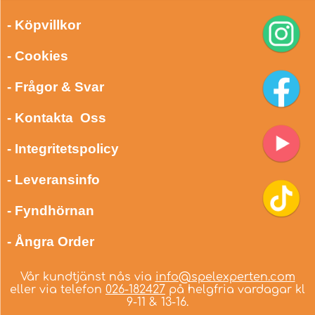
- Köpvillkor
- Cookies
- Frågor & Svar
- Kontakta Oss
- Integritetspolicy
- Leveransinfo
- Fyndhörnan
- Ångra Order
Vår kundtjänst nås via
info@spelexperten.com
eller via telefon
026-182427
på helgfria vardagar kl
9-11 & 13-16.