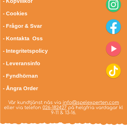
- Köpvillkor
- Cookies
- Frågor & Svar
- Kontakta Oss
- Integritetspolicy
- Leveransinfo
- Fyndhörnan
- Ångra Order
Vår kundtjänst nås via
info@spelexperten.com
eller via telefon
026-182427
på helgfria vardagar kl
9-11 & 13-16.