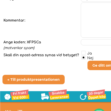
Kommentar:
Ange koden:
XFPSCa
(motverkar spam)
Ja
Skall din epost-adress synas vid betyget?
Nej
Ge ditt o
« Till produktpresentationen