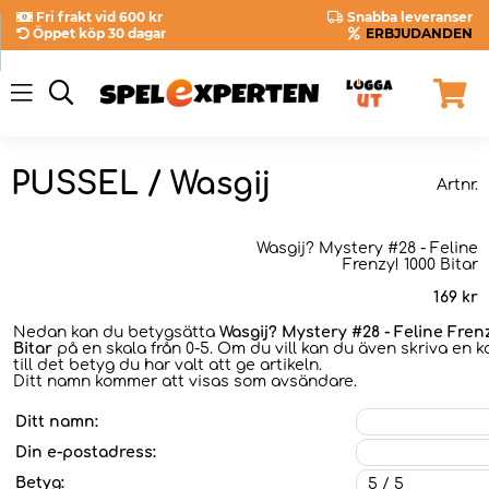
Fri frakt vid 600 kr
Snabba leveranser
Öppet köp 30 dagar
ERBJUDANDEN
PUSSEL / Wasgij
Artnr.
Wasgij? Mystery #28 - Feline
Frenzy! 1000 Bitar
169
kr
Nedan kan du betygsätta
Wasgij? Mystery #28 - Feline Frenz
Bitar
på en skala från 0-5. Om du vill kan du även skriva en
till det betyg du har valt att ge artikeln.
Ditt namn kommer att visas som avsändare.
Ditt namn:
Din e-postadress:
Betyg: