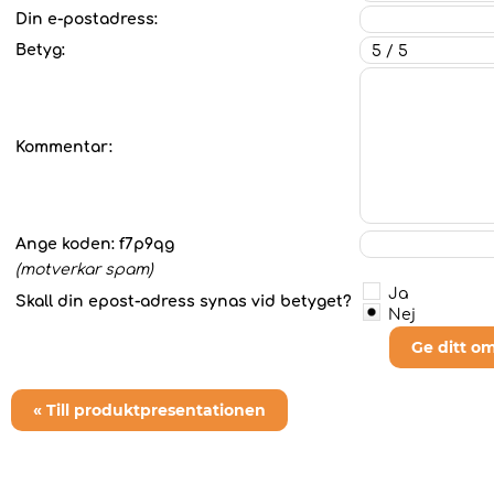
Din e-postadress:
Betyg:
Kommentar:
Ange koden:
f7p9qg
(motverkar spam)
Ja
Skall din epost-adress synas vid betyget?
Nej
Ge ditt o
« Till produktpresentationen