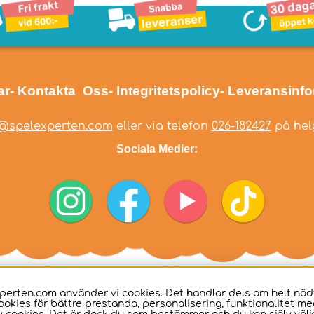
ar
- Kontakta Oss
- Integritetspolicy
- Leveransinf
@spelexperten.com
eller via telefon
026-182427
på helg
Sociala Medier:
perten.com använder vi cookies. Det handlar dels om helt nö
ookies för bättre prestanda, personalisering, funktionalitet me