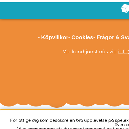
- Köpvillkor
- Cookies
- Frågor & Sv
Vår kundtjänst nås via
info
För att ge dig som besökare en bra upplevelse på spelex
även c
Svenska