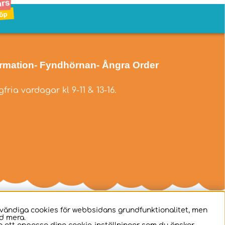
ormation
- Fyndhörnan
- Ångra Order
fria vardagar kl 9-11 & 13-16.
dvändiga cookies för webbsidans grundfunktionalitet, men
d mera.