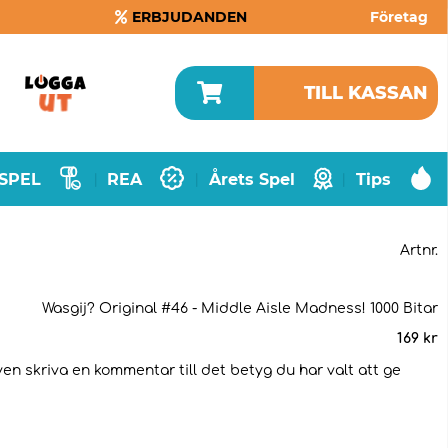
ERBJUDANDEN
Företag
TILL KASSAN
SPEL
REA
Årets Spel
Tips
|
|
|
Artnr.
Wasgij? Original #46 - Middle Aisle Madness! 1000 Bitar
169
kr
ven skriva en kommentar till det betyg du har valt att ge