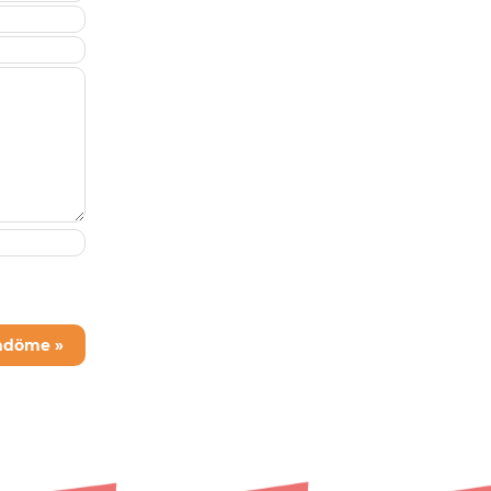
mdöme »