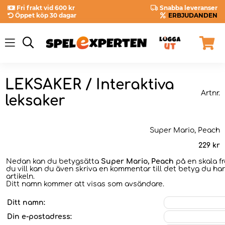
Fri frakt vid 600 kr
Snabba leveranser
Öppet köp 30 dagar
ERBJUDANDEN
LEKSAKER / Interaktiva
Artnr.
leksaker
Super Mario, Peach
229
kr
Nedan kan du betygsätta
Super Mario, Peach
på en skala f
du vill kan du även skriva en kommentar till det betyg du har
artikeln.
Ditt namn kommer att visas som avsändare.
Ditt namn:
Din e-postadress: