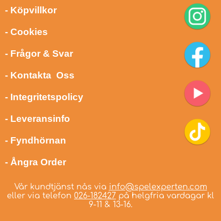
- Köpvillkor
- Cookies
- Frågor & Svar
- Kontakta Oss
- Integritetspolicy
- Leveransinfo
- Fyndhörnan
- Ångra Order
Vår kundtjänst nås via
info@spelexperten.com
eller via telefon
026-182427
på helgfria vardagar kl
9-11 & 13-16.