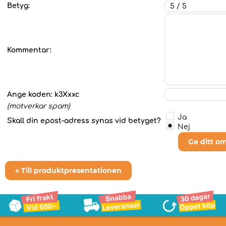
Betyg:
Kommentar:
Ange koden:
k3Xxxc
(motverkar spam)
Ja
Skall din epost-adress synas vid betyget?
Nej
Ge ditt o
« Till produktpresentationen