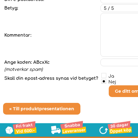
Betyg:
Kommentar:
Ange koden:
ABcxXc
(motverkar spam)
Ja
Skall din epost-adress synas vid betyget?
Nej
Ge ditt o
« Till produktpresentationen