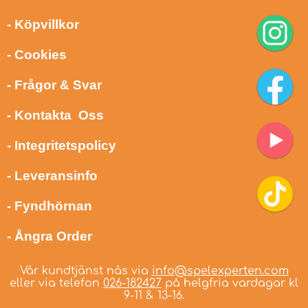
- Köpvillkor
- Cookies
- Frågor & Svar
- Kontakta Oss
- Integritetspolicy
- Leveransinfo
- Fyndhörnan
- Ångra Order
Vår kundtjänst nås via
info@spelexperten.com
eller via telefon
026-182427
på helgfria vardagar kl
9-11 & 13-16.