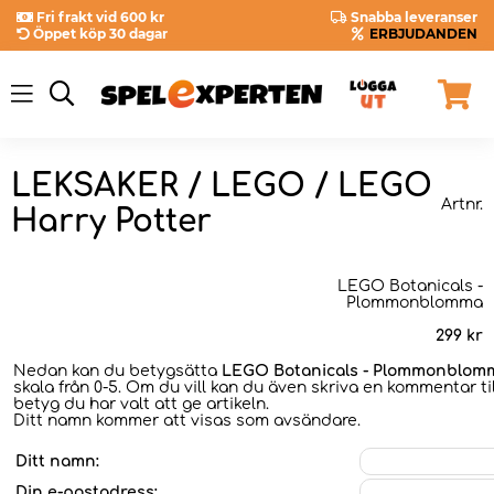
Fri frakt vid 600 kr
Snabba leveranser
Öppet köp 30 dagar
ERBJUDANDEN
LEKSAKER / LEGO / LEGO
Artnr.
Harry Potter
LEGO Botanicals -
Plommonblomma
299
kr
Nedan kan du betygsätta
LEGO Botanicals - Plommonblom
skala från 0-5. Om du vill kan du även skriva en kommentar til
betyg du har valt att ge artikeln.
Ditt namn kommer att visas som avsändare.
Ditt namn:
Din e-postadress: