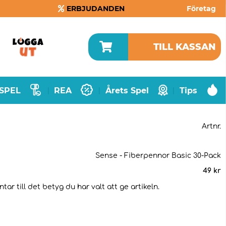
ERBJUDANDEN
Företag
TILL KASSAN
SPEL
REA
Årets Spel
Tips
|
|
|
Artnr.
Sense - Fiberpennor Basic 30-Pack
49
kr
ar till det betyg du har valt att ge artikeln.