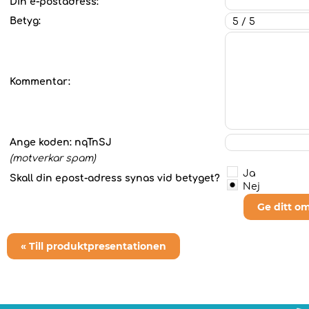
Din e-postadress:
Betyg:
Kommentar:
Ange koden:
nqTnSJ
(motverkar spam)
Ja
Skall din epost-adress synas vid betyget?
Nej
Ge ditt o
« Till produktpresentationen