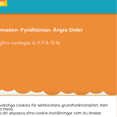
ormation
- Fyndhörnan
- Ångra Order
fria vardagar kl 9-11 & 13-16.
dvändiga cookies för webbsidans grundfunktionalitet, men
d mera.
 att anpassa dina cookie-inställningar som du önskar.