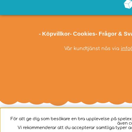
- Köpvillkor
- Cookies
- Frågor & Sv
Vår kundtjänst nås via
info
För att ge dig som besökare en bra upplevelse på spelex
även c
Svenska
Vi rekommenderar att du accepterar samtliga typer av