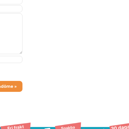
mdöme »