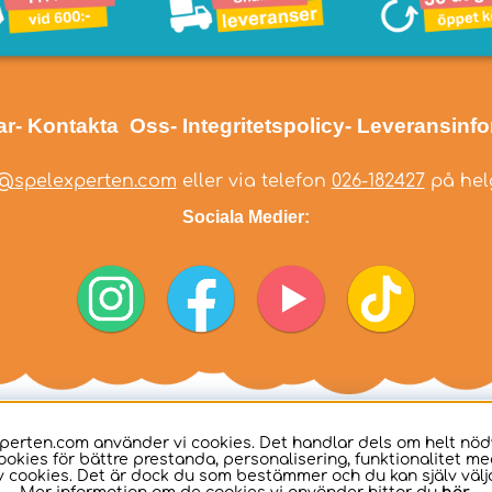
ar
- Kontakta Oss
- Integritetspolicy
- Leveransinf
@spelexperten.com
eller via telefon
026-182427
på helg
Sociala Medier:
perten.com använder vi cookies. Det handlar dels om helt nö
ookies för bättre prestanda, personalisering, funktionalitet me
 cookies. Det är dock du som bestämmer och du kan själv välja