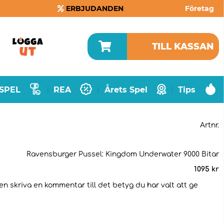
ERBJUDANDEN
Företag
TILL KASSAN
SPEL
REA
Årets Spel
Tips
|
|
|
Artnr.
Ravensburger Pussel: Kingdom Underwater 9000 Bitar
1095
kr
en skriva en kommentar till det betyg du har valt att ge