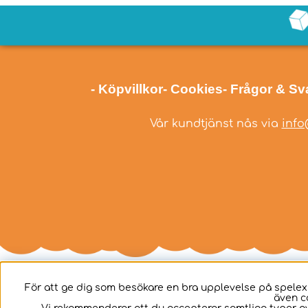
- Köpvillkor
- Cookies
- Frågor & Sv
Vår kundtjänst nås via
info
För att ge dig som besökare en bra upplevelse på spelex
även c
Svenska