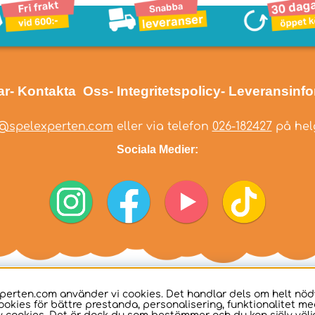
ar
- Kontakta Oss
- Integritetspolicy
- Leveransinf
@spelexperten.com
eller via telefon
026-182427
på helg
Sociala Medier:
perten.com använder vi cookies. Det handlar dels om helt nö
ookies för bättre prestanda, personalisering, funktionalitet me