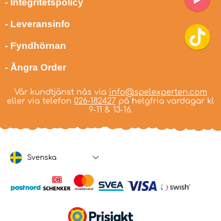
- Integritetspolicy
- Leveransinfo
- Fyndhörnan
- Ångra Order
Vår kundtjänst nås via
info@spelexperten.com
eller via telefon
026-182427
på helgfria vardagar kl
9-11 & 13-16.
Svenska