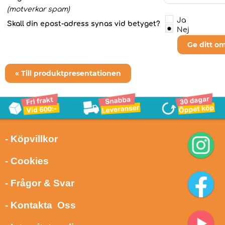
(motverkar spam)
Ja
Skall din epost-adress synas vid betyget?
Nej
Ge ditt o
« Till produktpresentationen
- Köpvillkor
- Cookies
- Frågor & Svar
- Kontakta Oss