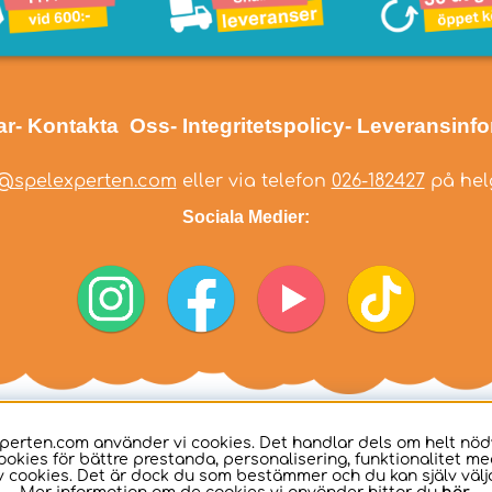
ar
- Kontakta Oss
- Integritetspolicy
- Leveransinf
@spelexperten.com
eller via telefon
026-182427
på helg
Sociala Medier:
perten.com använder vi cookies. Det handlar dels om helt nö
ookies för bättre prestanda, personalisering, funktionalitet me
 cookies. Det är dock du som bestämmer och du kan själv välja