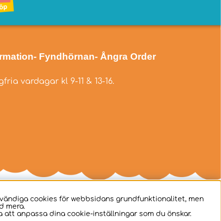
ormation
- Fyndhörnan
- Ångra Order
fria vardagar kl 9-11 & 13-16.
dvändiga cookies för webbsidans grundfunktionalitet, men
d mera.
 att anpassa dina cookie-inställningar som du önskar.