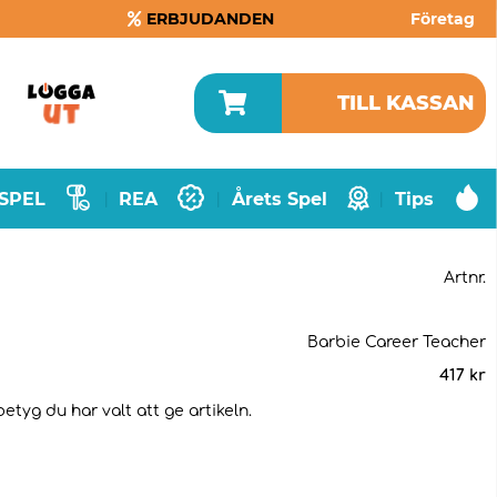
ERBJUDANDEN
Företag
TILL KASSAN
SPEL
REA
Årets Spel
Tips
|
|
|
Artnr.
Barbie Career Teacher
417
kr
etyg du har valt att ge artikeln.