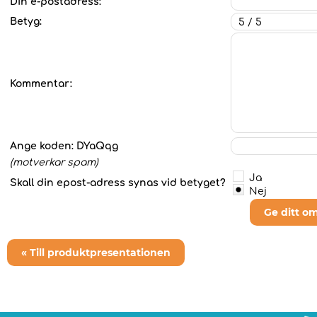
Din e-postadress:
Betyg:
Kommentar:
Ange koden:
DYaQqg
(motverkar spam)
Ja
Skall din epost-adress synas vid betyget?
Nej
Ge ditt o
« Till produktpresentationen