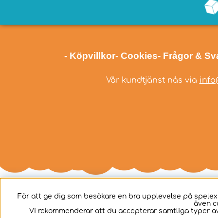
- Köpvillkor
- Cookies
- Frågor & Sv
Vår kundtjänst nås via
info
För att ge dig som besökare en bra upplevelse på spelex
även c
Svenska
Vi rekommenderar att du accepterar samtliga typer av