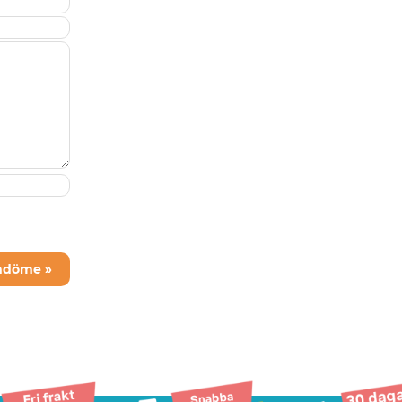
mdöme »