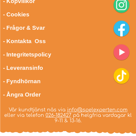
- Köpvillkor
- Cookies
- Frågor & Svar
- Kontakta Oss
- Integritetspolicy
- Leveransinfo
- Fyndhörnan
- Ångra Order
Vår kundtjänst nås via
info@spelexperten.com
eller via telefon
026-182427
på helgfria vardagar kl
9-11 & 13-16.