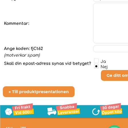
Kommentar:
Ange koden:
fjCt62
(motverkar spam)
Ja
Skall din epost-adress synas vid betyget?
Nej
Ge ditt o
« Till produktpresentationen