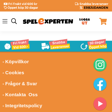
Fri frakt vid 600 kr
Snabba leveranser
Öppet köp 30 dagar
ERBJUDANDEN
- Köpvillkor
- Cookies
- Frågor & Svar
- Kontakta Oss
- Integritetspolicy