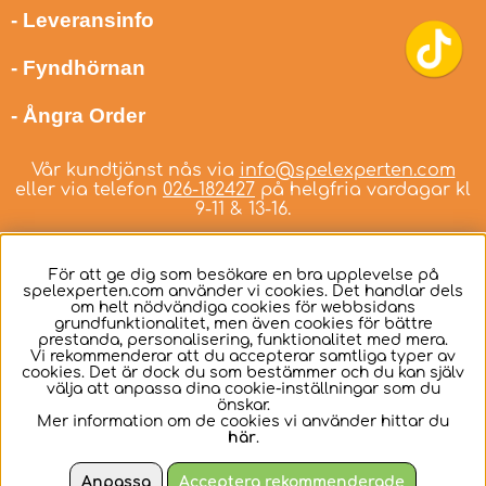
- Leveransinfo
- Fyndhörnan
- Ångra Order
Vår kundtjänst nås via
info@spelexperten.com
eller via telefon
026-182427
på helgfria vardagar kl
9-11 & 13-16.
För att ge dig som besökare en bra upplevelse på
spelexperten.com använder vi cookies. Det handlar dels
om helt nödvändiga cookies för webbsidans
Svenska
grundfunktionalitet, men även cookies för bättre
prestanda, personalisering, funktionalitet med mera.
Vi rekommenderar att du accepterar samtliga typer av
cookies. Det är dock du som bestämmer och du kan själv
välja att anpassa dina cookie-inställningar som du
önskar.
Mer information om de cookies vi använder hittar du
här
.
Anpassa
Acceptera rekommenderade