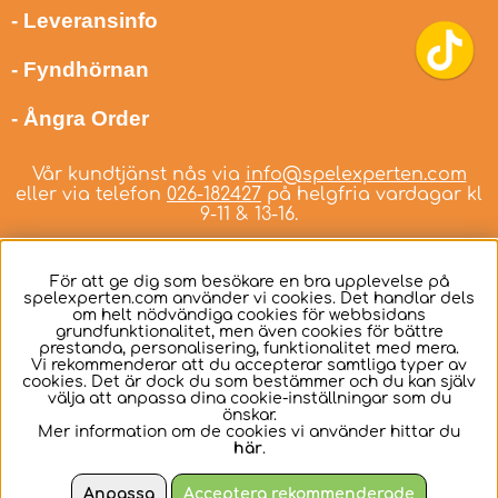
- Leveransinfo
- Fyndhörnan
- Ångra Order
Vår kundtjänst nås via
info@spelexperten.com
eller via telefon
026-182427
på helgfria vardagar kl
9-11 & 13-16.
För att ge dig som besökare en bra upplevelse på
spelexperten.com använder vi cookies. Det handlar dels
om helt nödvändiga cookies för webbsidans
Svenska
grundfunktionalitet, men även cookies för bättre
prestanda, personalisering, funktionalitet med mera.
Vi rekommenderar att du accepterar samtliga typer av
cookies. Det är dock du som bestämmer och du kan själv
välja att anpassa dina cookie-inställningar som du
önskar.
Mer information om de cookies vi använder hittar du
här
.
Anpassa
Acceptera rekommenderade