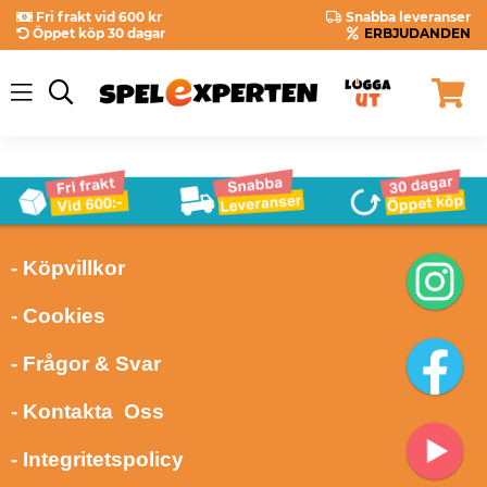
Fri frakt vid 600 kr
Snabba leveranser
Öppet köp 30 dagar
ERBJUDANDEN
- Köpvillkor
- Cookies
- Frågor & Svar
- Kontakta Oss
- Integritetspolicy