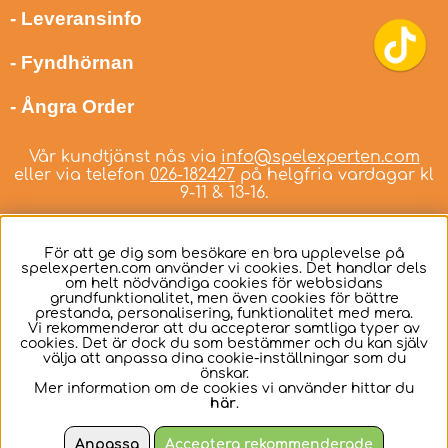
- Leveransinfo
- Fyndhörnan
- Ångra Order
Vår kundtjänst nås via
info@spelexperten.com
eller via telefon
026-182427
på helgfria vardagar kl
9-11 & 13-16.
För att ge dig som besökare en bra upplevelse på
spelexperten.com använder vi cookies. Det handlar dels
om helt nödvändiga cookies för webbsidans
Svenska
grundfunktionalitet, men även cookies för bättre
prestanda, personalisering, funktionalitet med mera.
Vi rekommenderar att du accepterar samtliga typer av
cookies. Det är dock du som bestämmer och du kan själv
välja att anpassa dina cookie-inställningar som du
önskar.
Mer information om de cookies vi använder hittar du
här
.
Anpassa
Acceptera rekommenderade