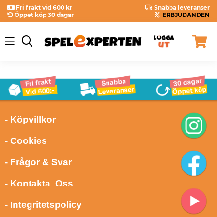
Fri frakt vid 600 kr
Snabba leveranser
Öppet köp 30 dagar
ERBJUDANDEN
- Köpvillkor
- Cookies
- Frågor & Svar
- Kontakta Oss
- Integritetspolicy