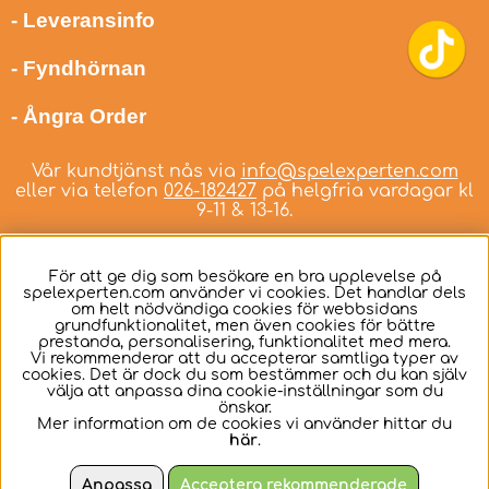
- Leveransinfo
- Fyndhörnan
- Ångra Order
Vår kundtjänst nås via
info@spelexperten.com
eller via telefon
026-182427
på helgfria vardagar kl
9-11 & 13-16.
För att ge dig som besökare en bra upplevelse på
spelexperten.com använder vi cookies. Det handlar dels
om helt nödvändiga cookies för webbsidans
Svenska
grundfunktionalitet, men även cookies för bättre
prestanda, personalisering, funktionalitet med mera.
Vi rekommenderar att du accepterar samtliga typer av
cookies. Det är dock du som bestämmer och du kan själv
välja att anpassa dina cookie-inställningar som du
önskar.
Mer information om de cookies vi använder hittar du
här
.
Anpassa
Acceptera rekommenderade