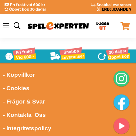
Fri frakt vid 600 kr
Snabba leveranser
Öppet köp 30 dagar
ERBJUDANDEN
- Köpvillkor
- Cookies
- Frågor & Svar
- Kontakta Oss
- Integritetspolicy