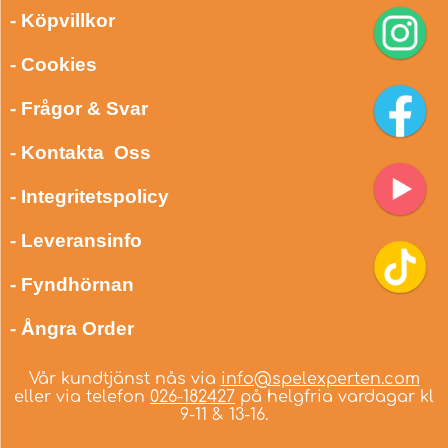
- Köpvillkor
- Cookies
- Frågor & Svar
- Kontakta Oss
- Integritetspolicy
- Leveransinfo
- Fyndhörnan
- Ångra Order
Vår kundtjänst nås via
info@spelexperten.com
eller via telefon
026-182427
på helgfria vardagar kl
9-11 & 13-16.