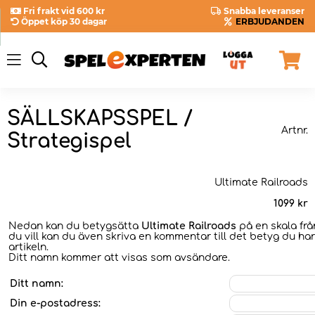
Fri frakt vid 600 kr
Snabba leveranser
Öppet köp 30 dagar
ERBJUDANDEN
SÄLLSKAPSSPEL /
Artnr.
Strategispel
Ultimate Railroads
1099
kr
Nedan kan du betygsätta
Ultimate Railroads
på en skala frå
du vill kan du även skriva en kommentar till det betyg du har
artikeln.
Ditt namn kommer att visas som avsändare.
Ditt namn:
Din e-postadress: