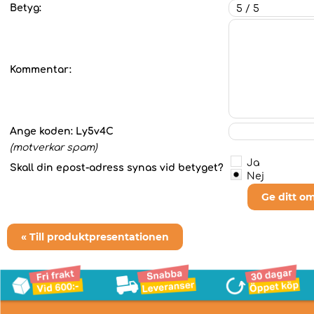
Betyg:
Kommentar:
Ange koden:
Ly5v4C
(motverkar spam)
Ja
Skall din epost-adress synas vid betyget?
Nej
Ge ditt o
« Till produktpresentationen