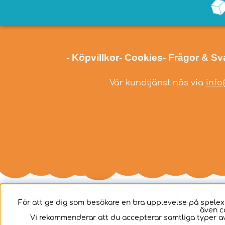
- Köpvillkor
- Cookies
- Frågor & Sv
Vår kundtjänst nås via
info
För att ge dig som besökare en bra upplevelse på spelex
även c
Svenska
Vi rekommenderar att du accepterar samtliga typer av