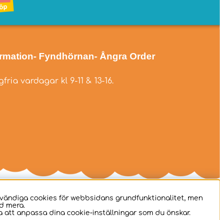
ormation
- Fyndhörnan
- Ångra Order
fria vardagar kl 9-11 & 13-16.
dvändiga cookies för webbsidans grundfunktionalitet, men
d mera.
 att anpassa dina cookie-inställningar som du önskar.