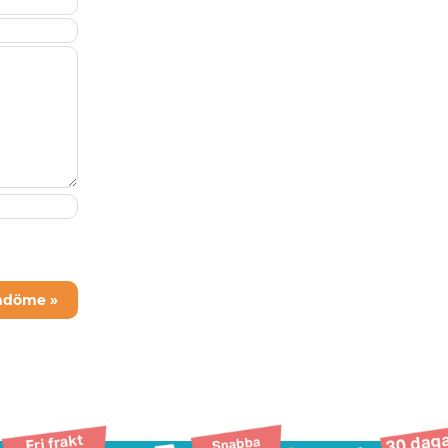
mdöme »