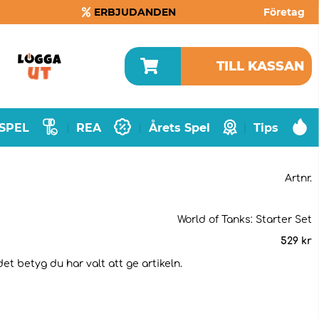
ERBJUDANDEN
Företag
TILL KASSAN
SPEL
REA
Årets Spel
Tips
|
|
|
Artnr.
World of Tanks: Starter Set
529
kr
et betyg du har valt att ge artikeln.