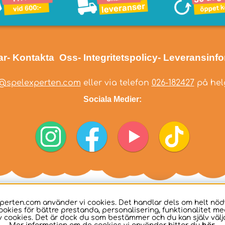
ar
- Kontakta Oss
- Integritetspolicy
- Leveransinf
@spelexperten.com
eller via telefon
026-182427
på helg
Sociala Medier:
perten.com använder vi cookies. Det handlar dels om helt nö
ookies för bättre prestanda, personalisering, funktionalitet me
 cookies. Det är dock du som bestämmer och du kan själv välja