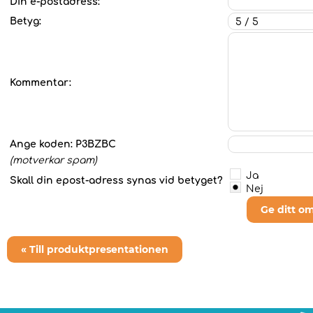
Din e-postadress:
Betyg:
Kommentar:
Ange koden:
P3BZBC
(motverkar spam)
Ja
Skall din epost-adress synas vid betyget?
Nej
Ge ditt o
« Till produktpresentationen