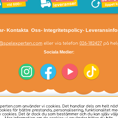
ar
- Kontakta Oss
- Integritetspolicy
- Leveransinf
@spelexperten.com
eller via telefon
026-182427
på helg
Sociala Medier:
perten.com använder vi cookies. Det handlar dels om helt nö
ookies för bättre prestanda, personalisering, funktionalitet me
 cookies. Det är dock du som bestämmer och du kan själv välja