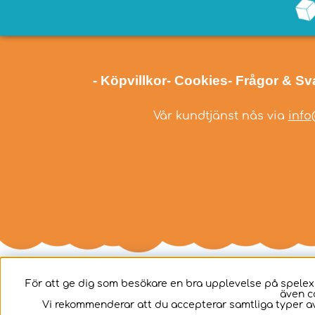
- Köpvillkor
- Cookies
- Frågor & Sv
Vår kundtjänst nås via
info
För att ge dig som besökare en bra upplevelse på spelex
även c
Svenska
Vi rekommenderar att du accepterar samtliga typer av