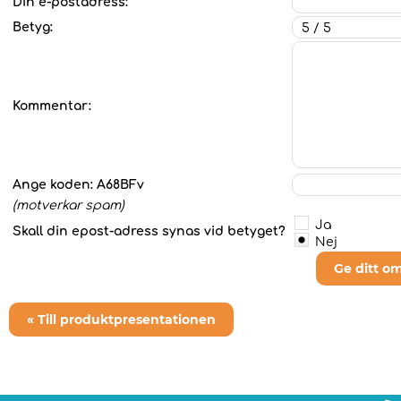
Din e-postadress:
Betyg:
Kommentar:
Ange koden:
A68BFv
(motverkar spam)
Ja
Skall din epost-adress synas vid betyget?
Nej
Ge ditt o
« Till produktpresentationen