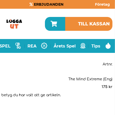
ERBJUDANDEN
Företag
TILL KASSAN
SPEL
REA
Årets Spel
Tips
|
|
|
Artnr.
The Mind Extreme (Eng)
175
kr
betyg du har valt att ge artikeln.