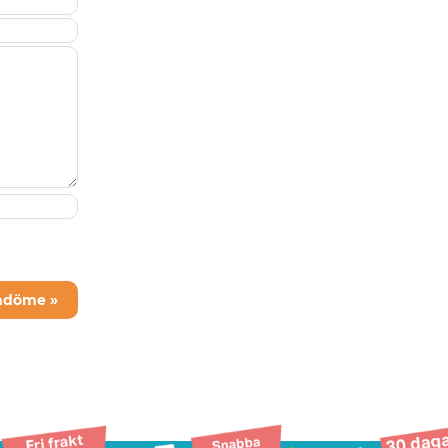
mdöme »