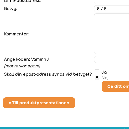
Din e-postadress:
Betyg:
Kommentar:
Ange koden:
VammnJ
(motverkar spam)
Ja
Skall din epost-adress synas vid betyget?
Nej
Ge ditt o
« Till produktpresentationen