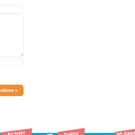
mdöme »