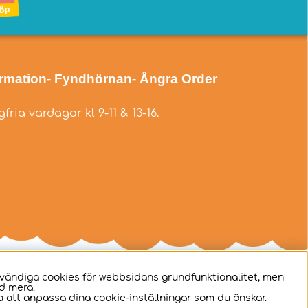
ormation
- Fyndhörnan
- Ångra Order
fria vardagar kl 9-11 & 13-16.
dvändiga cookies för webbsidans grundfunktionalitet, men
d mera.
 att anpassa dina cookie-inställningar som du önskar.