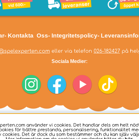
ar
- Kontakta Oss
- Integritetspolicy
- Leveransinf
@spelexperten.com
eller via telefon
026-182427
på helg
Sociala Medier:
perten.com använder vi cookies. Det handlar dels om helt nö
ookies för bättre prestanda, personalisering, funktionalitet me
 cookies. Det är dock du som bestämmer och du kan själv välja