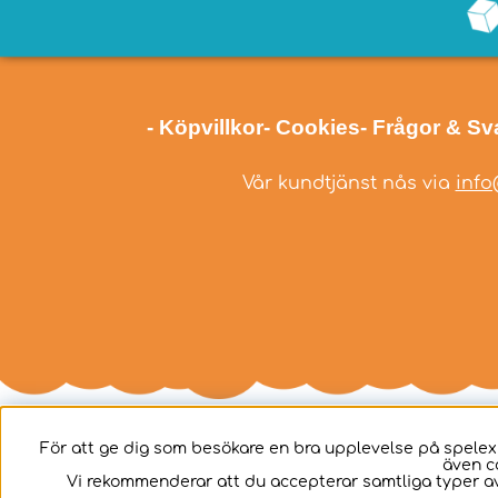
- Köpvillkor
- Cookies
- Frågor & Sv
Vår kundtjänst nås via
info
För att ge dig som besökare en bra upplevelse på spelex
även c
Svenska
Vi rekommenderar att du accepterar samtliga typer av