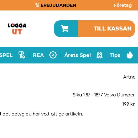
ERBJUDANDEN
Företag
TILL KASSAN
SPEL
REA
Årets Spel
Tips
|
|
|
Artnr.
Siku 1:87 - 1877 Volvo Dumper
199
kr
 det betyg du har valt att ge artikeln.