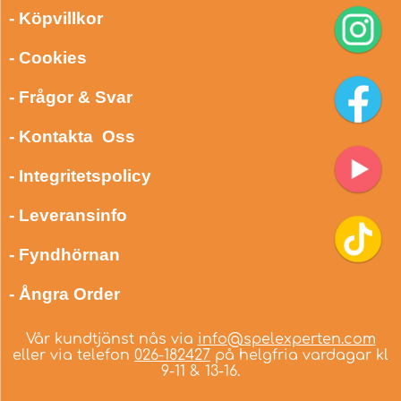
- Köpvillkor
- Cookies
- Frågor & Svar
- Kontakta Oss
- Integritetspolicy
- Leveransinfo
- Fyndhörnan
- Ångra Order
Vår kundtjänst nås via
info@spelexperten.com
eller via telefon
026-182427
på helgfria vardagar kl
9-11 & 13-16.