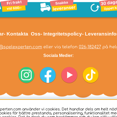
ar
- Kontakta Oss
- Integritetspolicy
- Leveransinf
@spelexperten.com
eller via telefon
026-182427
på helg
Sociala Medier:
perten.com använder vi cookies. Det handlar dels om helt nö
ookies för bättre prestanda, personalisering, funktionalitet me