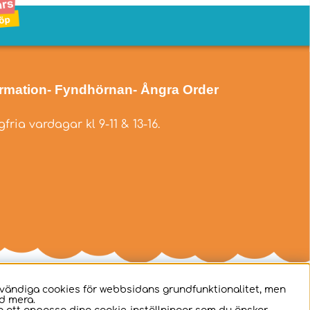
ormation
- Fyndhörnan
- Ångra Order
fria vardagar kl 9-11 & 13-16.
dvändiga cookies för webbsidans grundfunktionalitet, men
d mera.