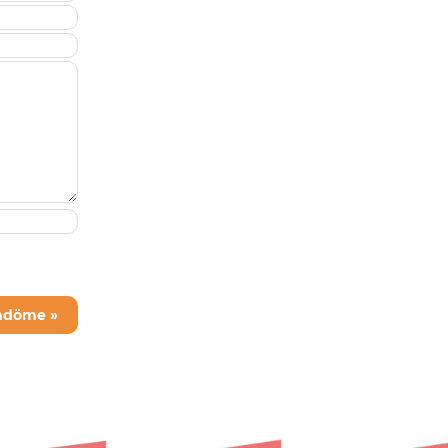
mdöme »