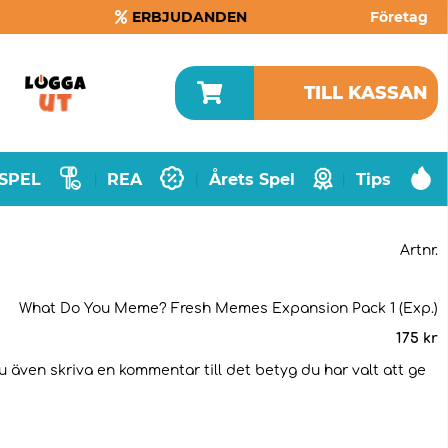
ERBJUDANDEN
Företag
TILL KASSAN
SPEL
REA
Årets Spel
Tips
|
|
|
Artnr.
What Do You Meme? Fresh Memes Expansion Pack 1 (Exp.)
175
kr
du även skriva en kommentar till det betyg du har valt att ge