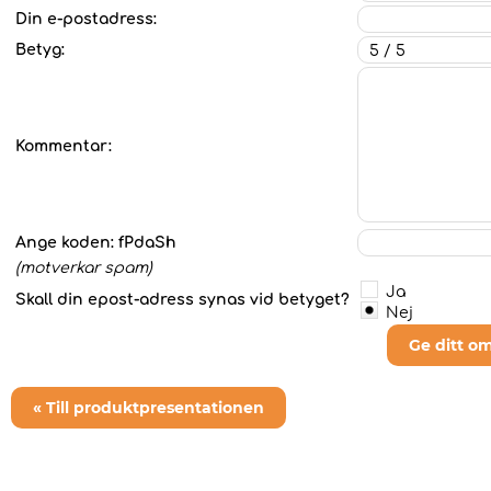
Din e-postadress:
Betyg:
Kommentar:
Ange koden:
fPdaSh
(motverkar spam)
Ja
Skall din epost-adress synas vid betyget?
Nej
Ge ditt o
« Till produktpresentationen