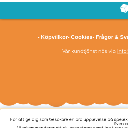
- Köpvillkor
- Cookies
- Frågor & Sv
Vår kundtjänst nås via
info
För att ge dig som besökare en bra upplevelse på spelex
även c
Svenska