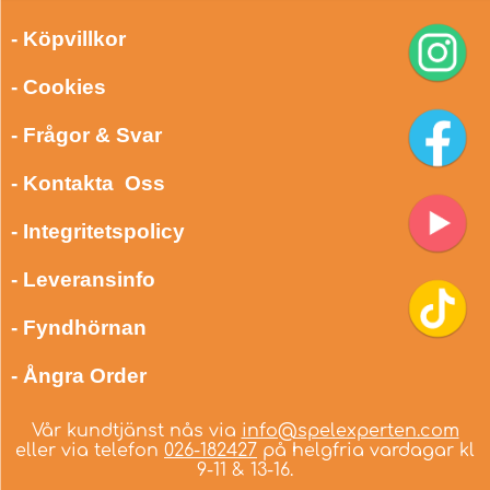
- Köpvillkor
- Cookies
- Frågor & Svar
- Kontakta Oss
- Integritetspolicy
- Leveransinfo
- Fyndhörnan
- Ångra Order
Vår kundtjänst nås via
info@spelexperten.com
eller via telefon
026-182427
på helgfria vardagar kl
9-11 & 13-16.