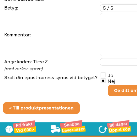
Betyg:
Kommentar:
Ange koden:
TtcszZ
(motverkar spam)
Ja
Skall din epost-adress synas vid betyget?
Nej
Ge ditt o
« Till produktpresentationen