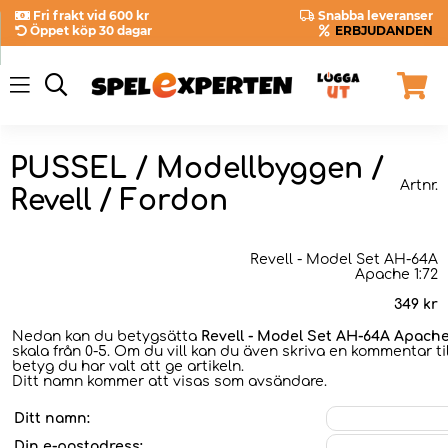
Fri frakt vid 600 kr
Snabba leveranser
Öppet köp 30 dagar
ERBJUDANDEN
PUSSEL / Modellbyggen /
Artnr.
Revell / Fordon
Revell - Model Set AH-64A
Apache 1:72
349
kr
Nedan kan du betygsätta
Revell - Model Set AH-64A Apache
skala från 0-5. Om du vill kan du även skriva en kommentar til
betyg du har valt att ge artikeln.
Ditt namn kommer att visas som avsändare.
Ditt namn:
Din e-postadress: