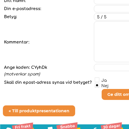
Ditt namn:
Din e-postadress:
Betyg:
Kommentar:
Ange koden:
CYyhDk
(motverkar spam)
Ja
Skall din epost-adress synas vid betyget?
Nej
Ge ditt o
« Till produktpresentationen