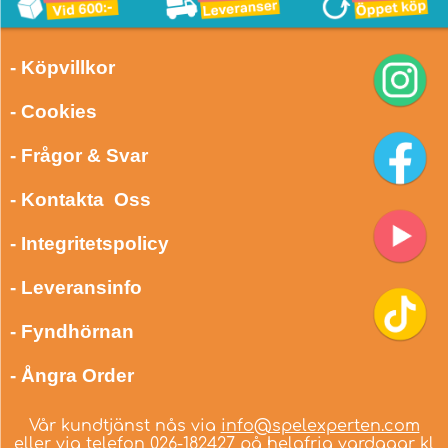
- Köpvillkor
- Cookies
- Frågor & Svar
- Kontakta Oss
- Integritetspolicy
- Leveransinfo
- Fyndhörnan
- Ångra Order
Vår kundtjänst nås via
info@spelexperten.com
eller via telefon
026-182427
på helgfria vardagar kl