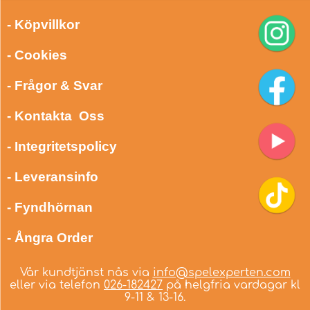
- Köpvillkor
- Cookies
- Frågor & Svar
- Kontakta Oss
- Integritetspolicy
- Leveransinfo
- Fyndhörnan
- Ångra Order
Vår kundtjänst nås via
info@spelexperten.com
eller via telefon
026-182427
på helgfria vardagar kl
9-11 & 13-16.