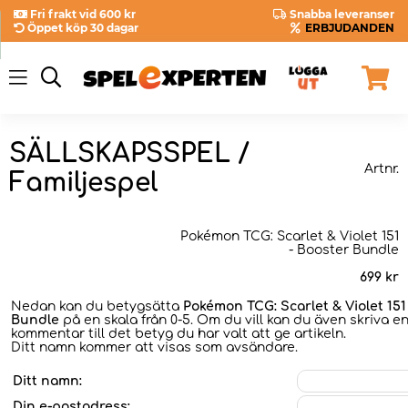
Fri frakt vid 600 kr
Snabba leveranser
Öppet köp 30 dagar
ERBJUDANDEN
SÄLLSKAPSSPEL /
Artnr.
Familjespel
Pokémon TCG: Scarlet & Violet 151
- Booster Bundle
699
kr
Nedan kan du betygsätta
Pokémon TCG: Scarlet & Violet 151
Bundle
på en skala från 0-5. Om du vill kan du även skriva e
kommentar till det betyg du har valt att ge artikeln.
Ditt namn kommer att visas som avsändare.
Ditt namn:
Din e-postadress: