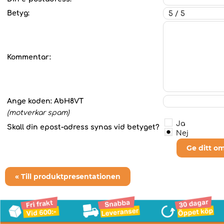
Betyg:
Kommentar:
Ange koden:
AbH8VT
(motverkar spam)
Ja
Skall din epost-adress synas vid betyget?
Nej
Ge ditt o
« Till produktpresentationen