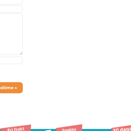
mdöme »