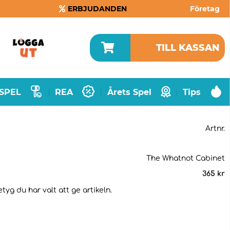
ERBJUDANDEN
Företag
TILL KASSAN
SPEL
REA
Årets Spel
Tips
|
|
|
Artnr.
The Whatnot Cabinet
365
kr
tyg du har valt att ge artikeln.