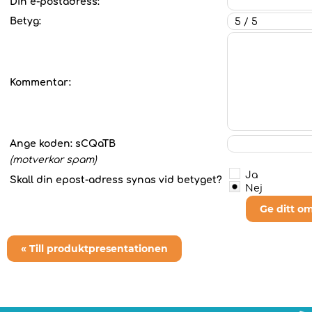
Din e-postadress:
Betyg:
Kommentar:
Ange koden:
sCQaTB
(motverkar spam)
Ja
Skall din epost-adress synas vid betyget?
Nej
Ge ditt o
« Till produktpresentationen