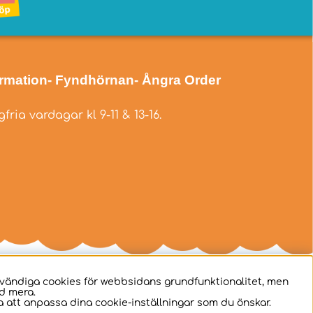
ormation
- Fyndhörnan
- Ångra Order
fria vardagar kl 9-11 & 13-16.
dvändiga cookies för webbsidans grundfunktionalitet, men
d mera.
 att anpassa dina cookie-inställningar som du önskar.