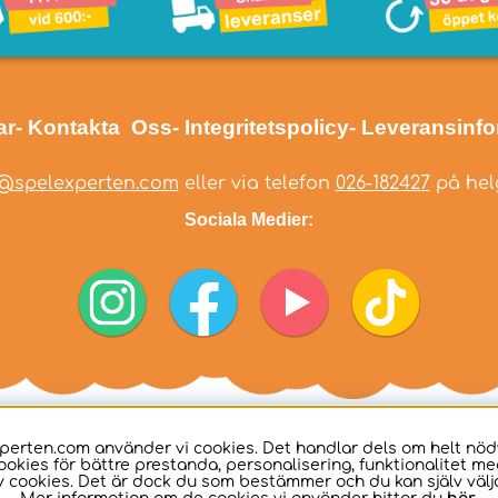
ar
- Kontakta Oss
- Integritetspolicy
- Leveransinf
@spelexperten.com
eller via telefon
026-182427
på helg
Sociala Medier:
perten.com använder vi cookies. Det handlar dels om helt nö
ookies för bättre prestanda, personalisering, funktionalitet me
 cookies. Det är dock du som bestämmer och du kan själv välja