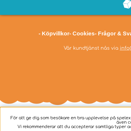
- Köpvillkor
- Cookies
- Frågor & Sv
Vår kundtjänst nås via
info
För att ge dig som besökare en bra upplevelse på spelex
även c
Svenska
Vi rekommenderar att du accepterar samtliga typer av