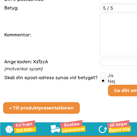
Betyg:
Kommentar:
Ange koden:
XsTzcA
(motverkar spam)
Ja
Skall din epost-adress synas vid betyget?
Nej
Ge ditt o
« Till produktpresentationen