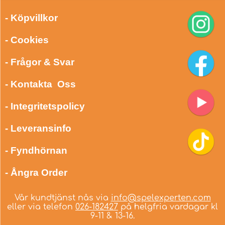
- Köpvillkor
- Cookies
- Frågor & Svar
- Kontakta Oss
- Integritetspolicy
- Leveransinfo
- Fyndhörnan
- Ångra Order
Vår kundtjänst nås via
info@spelexperten.com
eller via telefon
026-182427
på helgfria vardagar kl
9-11 & 13-16.