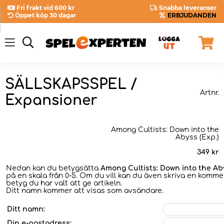
Fri frakt vid 600 kr
Snabba leveranser
Öppet köp 30 dagar
ERBJUDANDEN
SÄLLSKAPSSPEL /
Artnr.
Expansioner
Among Cultists: Down into the
Abyss (Exp.)
349
kr
Nedan kan du betygsätta
Among Cultists: Down into the Aby
på en skala från 0-5. Om du vill kan du även skriva en kommen
betyg du har valt att ge artikeln.
Ditt namn kommer att visas som avsändare.
Ditt namn:
Din e-postadress: