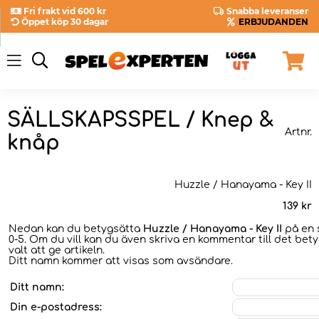
Fri frakt vid 600 kr
Snabba leveranser
Öppet köp 30 dagar
ERBJUDANDEN
SÄLLSKAPSSPEL / Knep &
Artnr.
knåp
Huzzle / Hanayama - Key II
139
kr
Nedan kan du betygsätta
Huzzle / Hanayama - Key II
på en s
0-5. Om du vill kan du även skriva en kommentar till det bet
valt att ge artikeln.
Ditt namn kommer att visas som avsändare.
Ditt namn:
Din e-postadress: