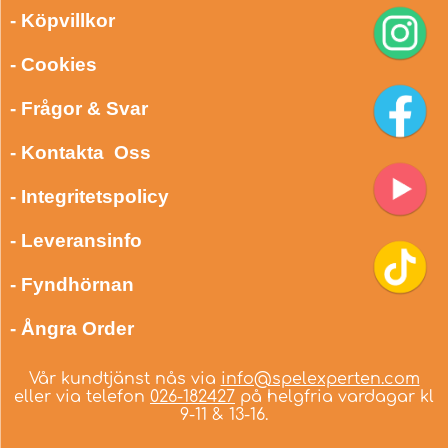
- Köpvillkor
- Cookies
- Frågor & Svar
- Kontakta Oss
- Integritetspolicy
- Leveransinfo
- Fyndhörnan
- Ångra Order
Vår kundtjänst nås via
info@spelexperten.com
eller via telefon
026-182427
på helgfria vardagar kl
9-11 & 13-16.