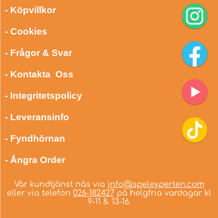
- Köpvillkor
- Cookies
- Frågor & Svar
- Kontakta Oss
- Integritetspolicy
- Leveransinfo
- Fyndhörnan
- Ångra Order
Vår kundtjänst nås via
info@spelexperten.com
eller via telefon
026-182427
på helgfria vardagar kl
9-11 & 13-16.