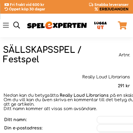
Fri frakt vid 600 kr
Snabba leveranser
Öppet köp 30 dagar
ERBJUDANDEN
SÄLLSKAPSSPEL /
Artnr.
Festspel
Really Loud Librarians
291
kr
Nedan kan du betygsätta
Really Loud Librarians
på en skala
Om du vill kan du även skriva en kommentar till det betyg du
att ge artikeln.
Ditt namn kommer att visas som avsändare.
Ditt namn:
Din e-postadress: