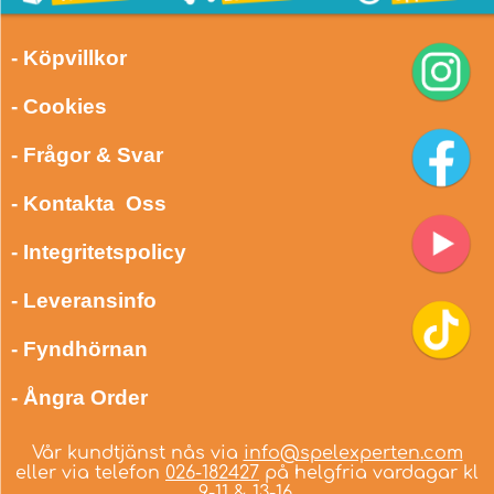
- Köpvillkor
- Cookies
- Frågor & Svar
- Kontakta Oss
- Integritetspolicy
- Leveransinfo
- Fyndhörnan
- Ångra Order
Vår kundtjänst nås via
info@spelexperten.com
eller via telefon
026-182427
på helgfria vardagar kl
9-11 & 13-16.