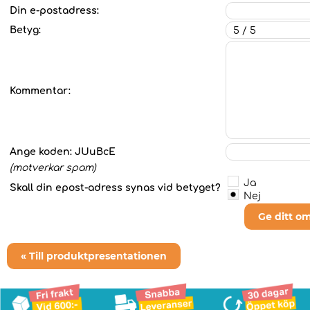
Din e-postadress:
Betyg:
Kommentar:
Ange koden:
JUuBcE
(motverkar spam)
Ja
Skall din epost-adress synas vid betyget?
Nej
Ge ditt o
« Till produktpresentationen