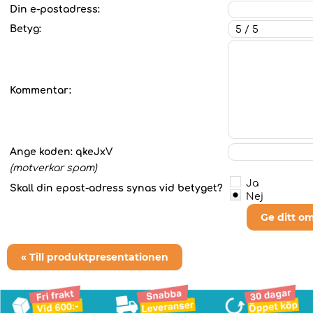
Din e-postadress:
Betyg:
Kommentar:
Ange koden:
qkeJxV
(motverkar spam)
Ja
Skall din epost-adress synas vid betyget?
Nej
Ge ditt o
« Till produktpresentationen