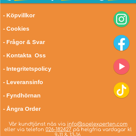
- Köpvillkor
- Cookies
- Frågor & Svar
- Kontakta Oss
- Integritetspolicy
- Leveransinfo
- Fyndhörnan
- Ångra Order
Vår kundtjänst nås via
info@spelexperten.com
eller via telefon
026-182427
på helgfria vardagar kl
9-11 & 13-16.