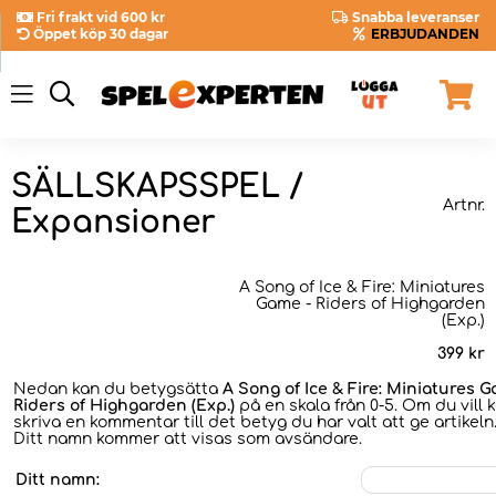
Fri frakt vid 600 kr
Snabba leveranser
Öppet köp 30 dagar
ERBJUDANDEN
SÄLLSKAPSSPEL /
Artnr.
Expansioner
A Song of Ice & Fire: Miniatures
Game - Riders of Highgarden
(Exp.)
399
kr
Nedan kan du betygsätta
A Song of Ice & Fire: Miniatures G
Riders of Highgarden (Exp.)
på en skala från 0-5. Om du vill
skriva en kommentar till det betyg du har valt att ge artikeln
Ditt namn kommer att visas som avsändare.
Ditt namn: