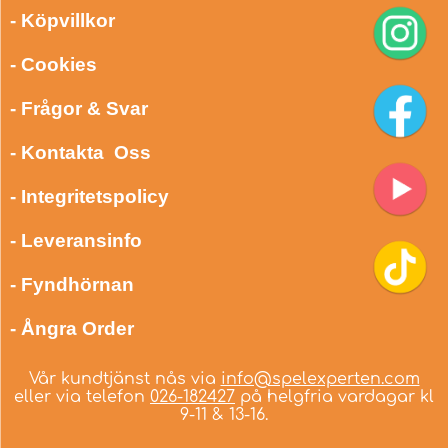
- Köpvillkor
- Cookies
- Frågor & Svar
- Kontakta Oss
- Integritetspolicy
- Leveransinfo
- Fyndhörnan
- Ångra Order
Vår kundtjänst nås via
info@spelexperten.com
eller via telefon
026-182427
på helgfria vardagar kl
9-11 & 13-16.