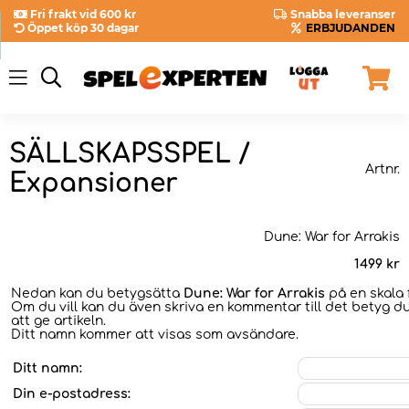
Fri frakt vid 600 kr
Snabba leveranser
Öppet köp 30 dagar
ERBJUDANDEN
SÄLLSKAPSSPEL /
Artnr.
Expansioner
Dune: War for Arrakis
1499
kr
Nedan kan du betygsätta
Dune: War for Arrakis
på en skala f
Om du vill kan du även skriva en kommentar till det betyg du
att ge artikeln.
Ditt namn kommer att visas som avsändare.
Ditt namn:
Din e-postadress: