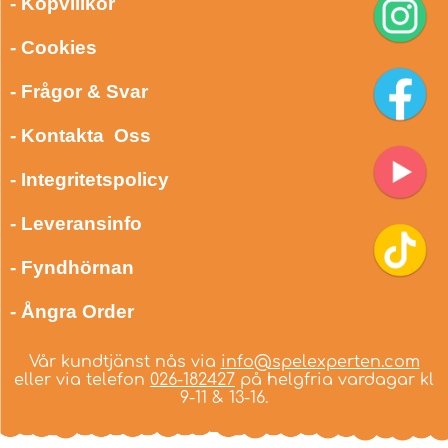
- Köpvillkor
- Cookies
- Frågor & Svar
- Kontakta Oss
- Integritetspolicy
- Leveransinfo
- Fyndhörnan
- Ångra Order
Vår kundtjänst nås via
info@spelexperten.com
eller via telefon
026-182427
på helgfria vardagar kl
9-11 & 13-16.