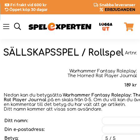
Fri frakt vid 600 kr
Snabba leveranser
Öppet köp 30 dagar
ERBJUDANDEN
SÄLLSKAPSSPEL / Rollspel
Artnr.
Warhammer Fantasy Roleplay:
The Horned Rat Player Journal
189
kr
Nedan kan du betygsätta
Warhammer Fantasy Roleplay: T
Rat Player Journal
på en skala från 0-5. Om du vill kan du äv
en kommentar till det betyg du har valt att ge artikeln.
Ditt namn kommer att visas som avsändare.
Ditt namn:
Din e-postadress:
Betyg: