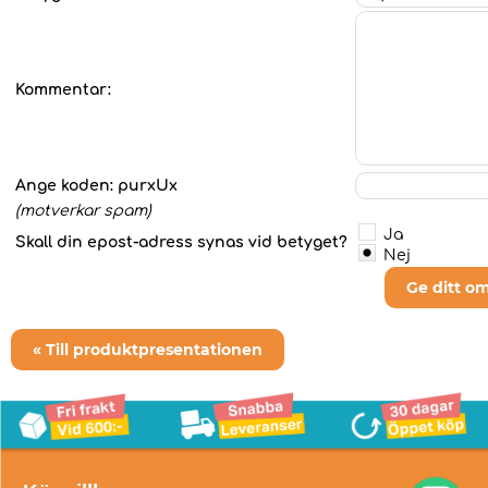
Kommentar:
Ange koden:
purxUx
(motverkar spam)
Ja
Skall din epost-adress synas vid betyget?
Nej
Ge ditt o
« Till produktpresentationen