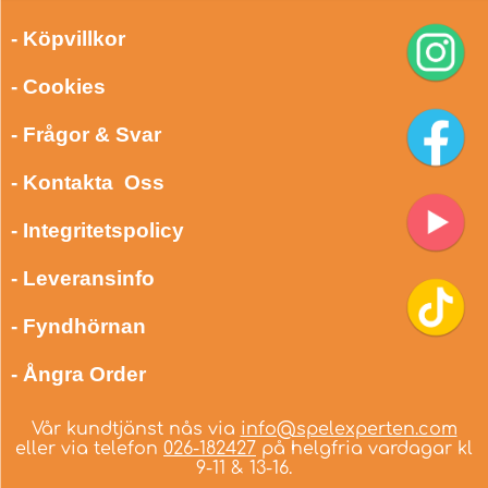
- Köpvillkor
- Cookies
- Frågor & Svar
- Kontakta Oss
- Integritetspolicy
- Leveransinfo
- Fyndhörnan
- Ångra Order
Vår kundtjänst nås via
info@spelexperten.com
eller via telefon
026-182427
på helgfria vardagar kl
9-11 & 13-16.