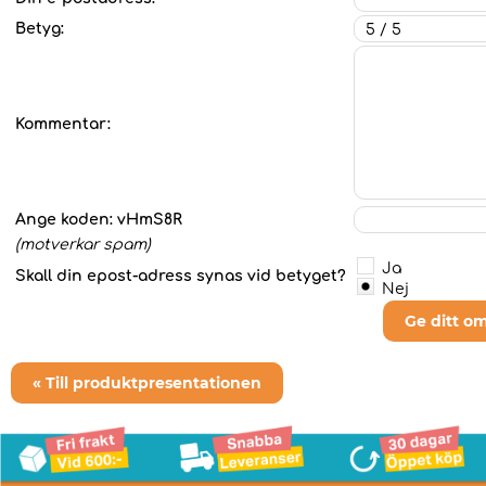
Betyg:
Kommentar:
Ange koden:
vHmS8R
(motverkar spam)
Ja
Skall din epost-adress synas vid betyget?
Nej
Ge ditt o
« Till produktpresentationen