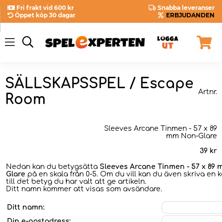
Fri frakt vid 600 kr
Snabba leveranser
Öppet köp 30 dagar
ERBJUDANDEN
SÄLLSKAPSSPEL / Escape
Artnr.
Room
Sleeves Arcane Tinmen - 57 x 89
mm Non-Glare
39
kr
Nedan kan du betygsätta
Sleeves Arcane Tinmen - 57 x 89
Glare
på en skala från 0-5. Om du vill kan du även skriva en
till det betyg du har valt att ge artikeln.
Ditt namn kommer att visas som avsändare.
Ditt namn:
Din e-postadress: