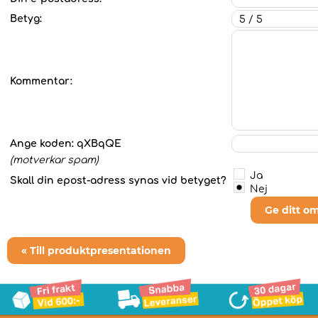
Betyg:
Kommentar:
Ange koden:
qXBqQE
(motverkar spam)
Ja
Skall din epost-adress synas vid betyget?
Nej
Ge ditt o
« Till produktpresentationen