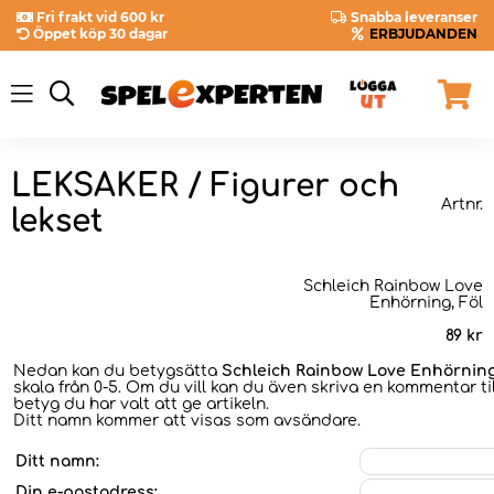
Fri frakt vid 600 kr
Snabba leveranser
Öppet köp 30 dagar
ERBJUDANDEN
LEKSAKER / Figurer och
Artnr.
lekset
Schleich Rainbow Love
Enhörning, Föl
89
kr
Nedan kan du betygsätta
Schleich Rainbow Love Enhörning
skala från 0-5. Om du vill kan du även skriva en kommentar til
betyg du har valt att ge artikeln.
Ditt namn kommer att visas som avsändare.
Ditt namn:
Din e-postadress: