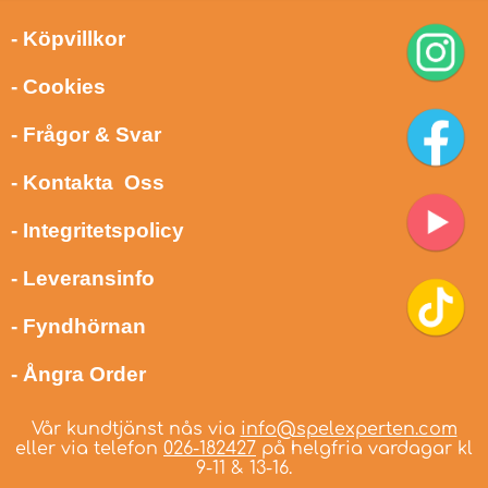
- Köpvillkor
- Cookies
- Frågor & Svar
- Kontakta Oss
- Integritetspolicy
- Leveransinfo
- Fyndhörnan
- Ångra Order
Vår kundtjänst nås via
info@spelexperten.com
eller via telefon
026-182427
på helgfria vardagar kl
9-11 & 13-16.