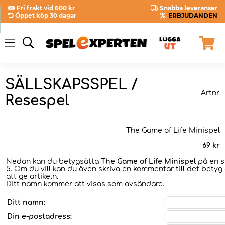
Fri frakt vid 600 kr
Snabba leveranser
Öppet köp 30 dagar
ERBJUDANDEN
SÄLLSKAPSSPEL /
Artnr.
Resespel
The Game of Life Minispel
69
kr
Nedan kan du betygsätta
The Game of Life Minispel
på en sk
5. Om du vill kan du även skriva en kommentar till det betyg 
att ge artikeln.
Ditt namn kommer att visas som avsändare.
Ditt namn:
Din e-postadress: