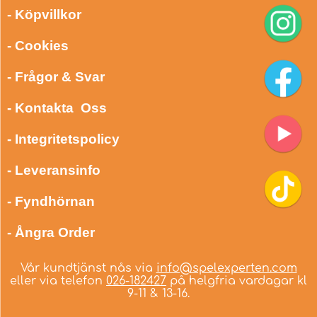
- Köpvillkor
- Cookies
- Frågor & Svar
- Kontakta Oss
- Integritetspolicy
- Leveransinfo
- Fyndhörnan
- Ångra Order
Vår kundtjänst nås via
info@spelexperten.com
eller via telefon
026-182427
på helgfria vardagar kl
9-11 & 13-16.