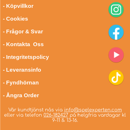
- Köpvillkor
- Cookies
- Frågor & Svar
- Kontakta Oss
- Integritetspolicy
- Leveransinfo
- Fyndhörnan
- Ångra Order
Vår kundtjänst nås via
info@spelexperten.com
eller via telefon
026-182427
på helgfria vardagar kl
9-11 & 13-16.