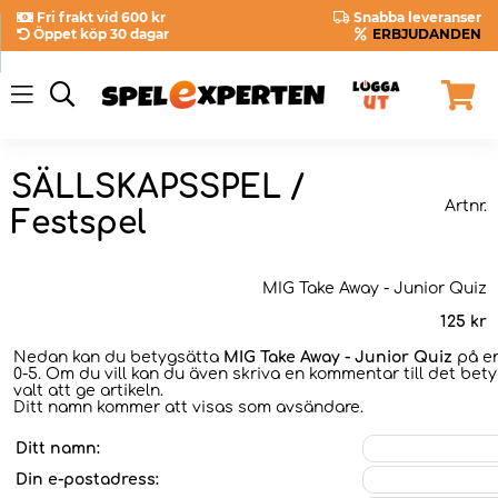
Fri frakt vid 600 kr
Snabba leveranser
Öppet köp 30 dagar
ERBJUDANDEN
SÄLLSKAPSSPEL /
Artnr.
Festspel
MIG Take Away - Junior Quiz
125
kr
Nedan kan du betygsätta
MIG Take Away - Junior Quiz
på en
0-5. Om du vill kan du även skriva en kommentar till det bet
valt att ge artikeln.
Ditt namn kommer att visas som avsändare.
Ditt namn:
Din e-postadress: