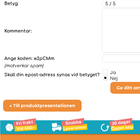
Betyg:
Kommentar:
Ange koden:
w2pCMm
(motverkar spam)
Ja
Skall din epost-adress synas vid betyget?
Nej
Ge ditt o
« Till produktpresentationen