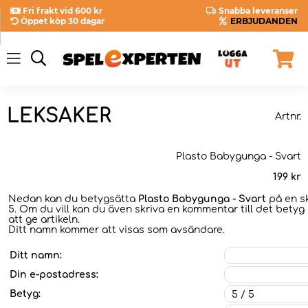
Fri frakt vid 600 kr
Snabba leveranser
Öppet köp 30 dagar
ERBJUDANDEN
LEKSAKER
Artnr.
Plasto Babygunga - Svart
199
kr
Nedan kan du betygsätta
Plasto Babygunga - Svart
på en sk
5. Om du vill kan du även skriva en kommentar till det betyg 
att ge artikeln.
Ditt namn kommer att visas som avsändare.
Ditt namn:
Din e-postadress:
Betyg: