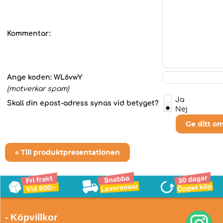
Kommentar:
Ange koden:
WL6vwY
(motverkar spam)
Ja
Skall din epost-adress synas vid betyget?
Nej
Ge ditt o
« Till produktpresentationen
- Köpvillkor