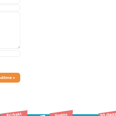
mdöme »