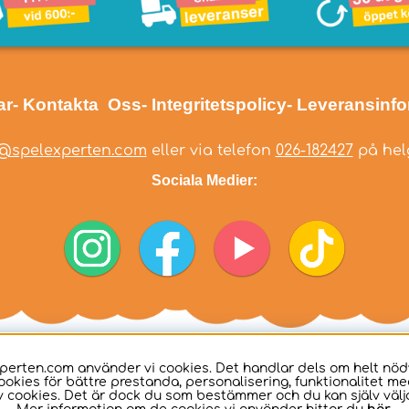
ar
- Kontakta Oss
- Integritetspolicy
- Leveransinf
@spelexperten.com
eller via telefon
026-182427
på helg
Sociala Medier:
perten.com använder vi cookies. Det handlar dels om helt nö
ookies för bättre prestanda, personalisering, funktionalitet me
 cookies. Det är dock du som bestämmer och du kan själv välja