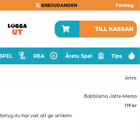
ERBJUDANDEN
Företag
TILL KASSAN
SPEL
REA
Årets Spel
Tips
|
|
|
Artnr.
Babblarna Jätte-Memo
119
kr
betyg du har valt att ge artikeln.