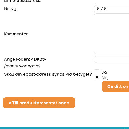
Din e-postadress:
Betyg:
Kommentar:
Ange koden:
4DKBtv
(motverkar spam)
Ja
Skall din epost-adress synas vid betyget?
Nej
Ge ditt o
« Till produktpresentationen