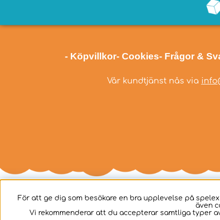
- Köpvillkor
- Cookies
- Frågor & Sv
Vår kundtjänst nås via
info
För att ge dig som besökare en bra upplevelse på spelex
även c
Svenska
Vi rekommenderar att du accepterar samtliga typer av