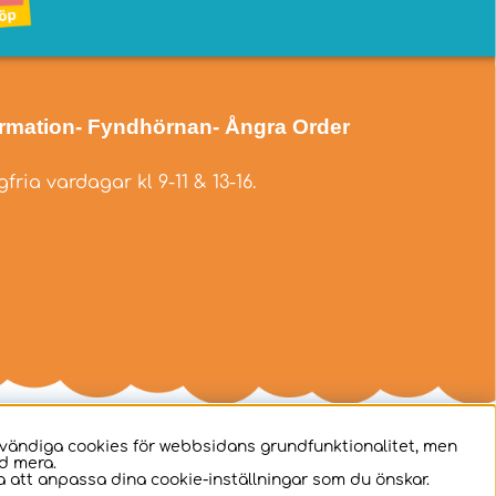
ormation
- Fyndhörnan
- Ångra Order
fria vardagar kl 9-11 & 13-16.
dvändiga cookies för webbsidans grundfunktionalitet, men
d mera.
 att anpassa dina cookie-inställningar som du önskar.