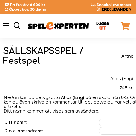
Fri frakt vid 600 kr
Snabba leveranser
Öppet köp 30 dagar
ERBJUDANDEN
SÄLLSKAPSSPEL /
Artnr.
Festspel
Alias (Eng)
249
kr
Nedan kan du betygsätta
Alias (Eng)
på en skala från 0-5. Om
kan du även skriva en kommentar till det betyg du har valt a
artikeln.
Ditt namn kommer att visas som avsändare.
Ditt namn:
Din e-postadress: