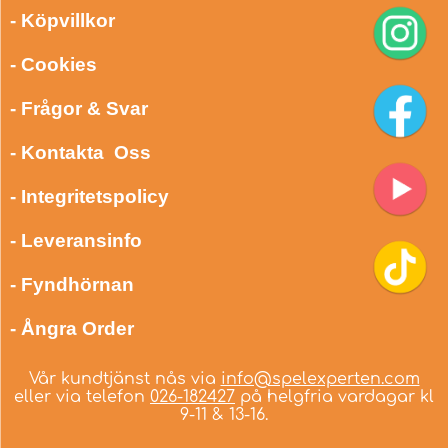
- Köpvillkor
- Cookies
- Frågor & Svar
- Kontakta Oss
- Integritetspolicy
- Leveransinfo
- Fyndhörnan
- Ångra Order
Vår kundtjänst nås via
info@spelexperten.com
eller via telefon
026-182427
på helgfria vardagar kl
9-11 & 13-16.