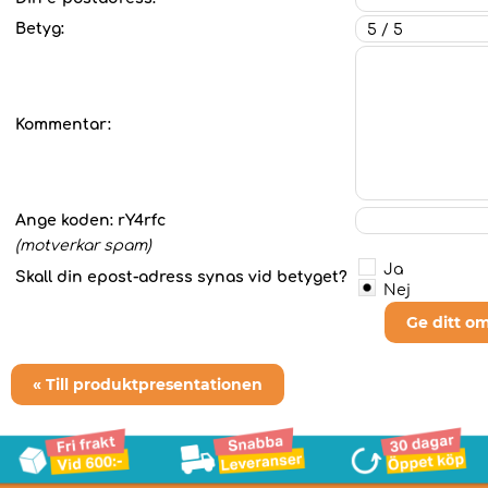
Betyg:
Kommentar:
Ange koden:
rY4rfc
(motverkar spam)
Ja
Skall din epost-adress synas vid betyget?
Nej
Ge ditt o
« Till produktpresentationen