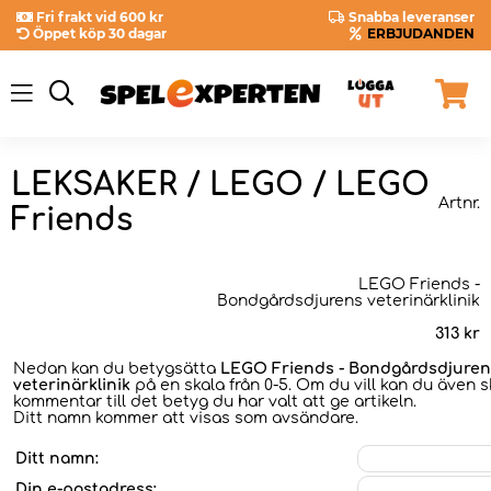
Fri frakt vid 600 kr
Snabba leveranser
Öppet köp 30 dagar
ERBJUDANDEN
LEKSAKER / LEGO / LEGO
Artnr.
Friends
LEGO Friends -
Bondgårdsdjurens veterinärklinik
313
kr
Nedan kan du betygsätta
LEGO Friends - Bondgårdsdjuren
veterinärklinik
på en skala från 0-5. Om du vill kan du även s
kommentar till det betyg du har valt att ge artikeln.
Ditt namn kommer att visas som avsändare.
Ditt namn:
Din e-postadress: