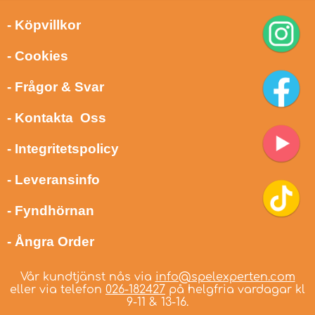
- Köpvillkor
- Cookies
- Frågor & Svar
- Kontakta Oss
- Integritetspolicy
- Leveransinfo
- Fyndhörnan
- Ångra Order
Vår kundtjänst nås via
info@spelexperten.com
eller via telefon
026-182427
på helgfria vardagar kl
9-11 & 13-16.