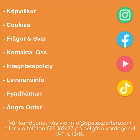
- Köpvillkor
- Cookies
- Frågor & Svar
- Kontakta Oss
- Integritetspolicy
- Leveransinfo
- Fyndhörnan
- Ångra Order
Vår kundtjänst nås via
info@spelexperten.com
eller via telefon
026-182427
på helgfria vardagar kl
9-11 & 13-16.