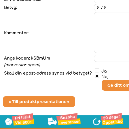
Betyg:
Kommentar:
Ange koden:
kSBmUm
(motverkar spam)
Ja
Skall din epost-adress synas vid betyget?
Nej
Ge ditt o
« Till produktpresentationen