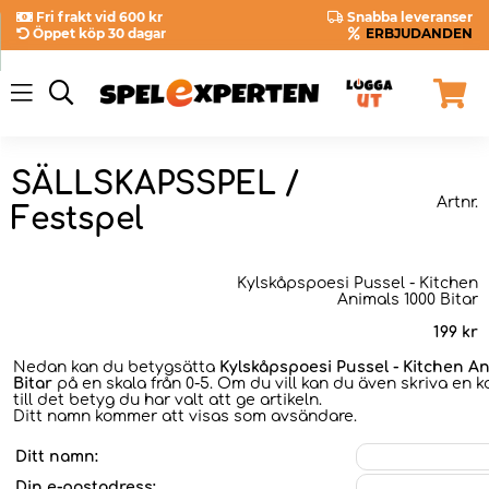
Fri frakt vid 600 kr
Snabba leveranser
Öppet köp 30 dagar
ERBJUDANDEN
SÄLLSKAPSSPEL /
Artnr.
Festspel
Kylskåpspoesi Pussel - Kitchen
Animals 1000 Bitar
199
kr
Nedan kan du betygsätta
Kylskåpspoesi Pussel - Kitchen An
Bitar
på en skala från 0-5. Om du vill kan du även skriva en
till det betyg du har valt att ge artikeln.
Ditt namn kommer att visas som avsändare.
Ditt namn:
Din e-postadress: