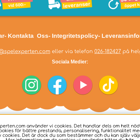
ar
- Kontakta Oss
- Integritetspolicy
- Leveransinf
@spelexperten.com
eller via telefon
026-182427
på helg
Sociala Medier:
perten.com använder vi cookies. Det handlar dels om helt nö
ookies för bättre prestanda, personalisering, funktionalitet me
 cookies. Det är dock du som bestämmer och du kan själv välja