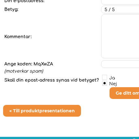
Din e-postadress:
Betyg:
Kommentar:
Ange koden:
MqXwZA
(motverkar spam)
Ja
Skall din epost-adress synas vid betyget?
Nej
Ge ditt o
« Till produktpresentationen