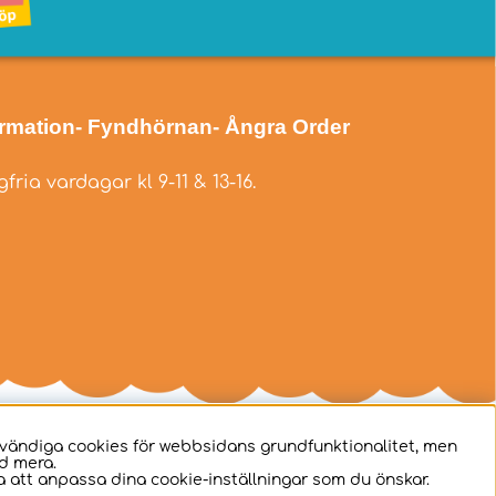
ormation
- Fyndhörnan
- Ångra Order
fria vardagar kl 9-11 & 13-16.
dvändiga cookies för webbsidans grundfunktionalitet, men
d mera.
 att anpassa dina cookie-inställningar som du önskar.