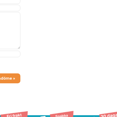
mdöme »