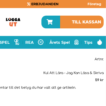
ERBJUDANDEN
Företag
TILL KASSAN
SPEL
REA
Årets Spel
Tips
|
|
|
Artnr.
Kul Att Lära - Jag Kan Läsa & Skriva
59
kr
ar till det betyg du har valt att ge artikeln.