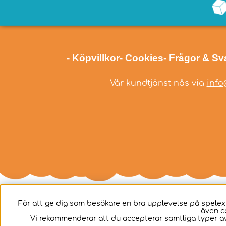
- Köpvillkor
- Cookies
- Frågor & Sv
Vår kundtjänst nås via
info
För att ge dig som besökare en bra upplevelse på spelex
även c
Svenska
Vi rekommenderar att du accepterar samtliga typer av