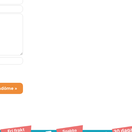
mdöme »