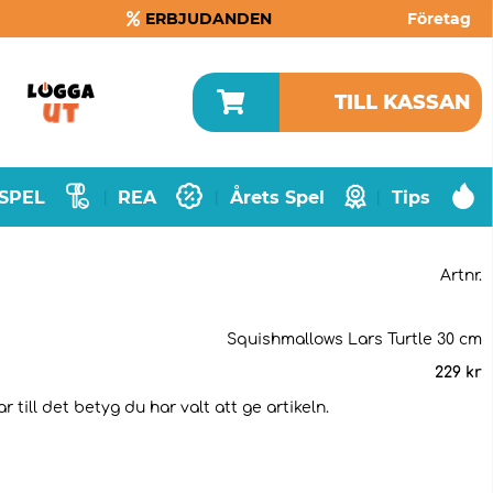
ERBJUDANDEN
Företag
TILL KASSAN
SPEL
REA
Årets Spel
Tips
|
|
|
Artnr.
Squishmallows Lars Turtle 30 cm
229
kr
till det betyg du har valt att ge artikeln.