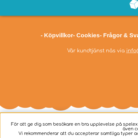
- Köpvillkor
- Cookies
- Frågor & Sv
Vår kundtjänst nås via
info
För att ge dig som besökare en bra upplevelse på spelex
även c
Svenska
Vi rekommenderar att du accepterar samtliga typer av