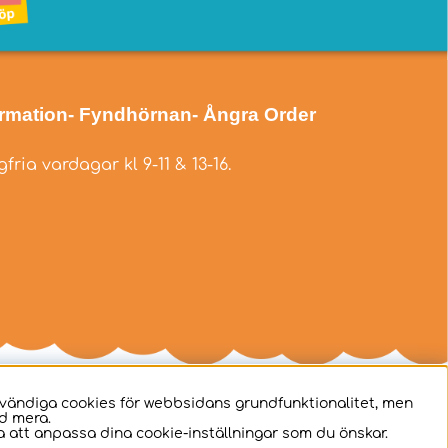
ormation
- Fyndhörnan
- Ångra Order
fria vardagar kl 9-11 & 13-16.
dvändiga cookies för webbsidans grundfunktionalitet, men
d mera.
 att anpassa dina cookie-inställningar som du önskar.