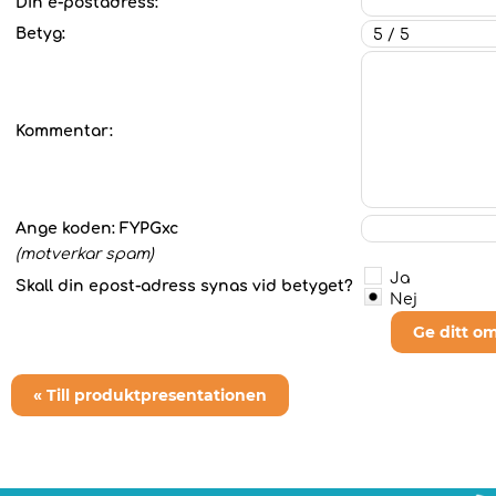
Din e-postadress:
Betyg:
Kommentar:
Ange koden:
FYPGxc
(motverkar spam)
Ja
Skall din epost-adress synas vid betyget?
Nej
Ge ditt o
« Till produktpresentationen