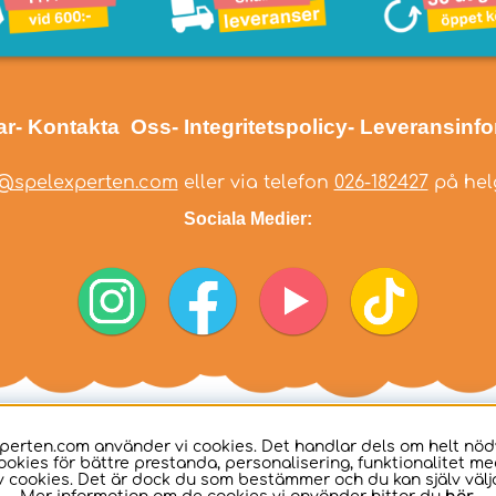
ar
- Kontakta Oss
- Integritetspolicy
- Leveransinf
@spelexperten.com
eller via telefon
026-182427
på helg
Sociala Medier:
perten.com använder vi cookies. Det handlar dels om helt nö
ookies för bättre prestanda, personalisering, funktionalitet me
 cookies. Det är dock du som bestämmer och du kan själv välja