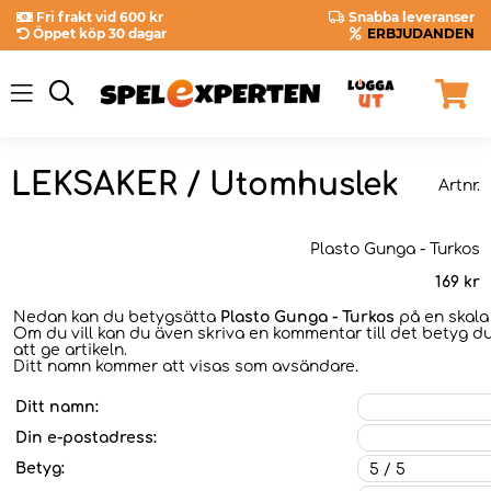
Fri frakt vid 600 kr
Snabba leveranser
Öppet köp 30 dagar
ERBJUDANDEN
LEKSAKER / Utomhuslek
Artnr.
Plasto Gunga - Turkos
169
kr
Nedan kan du betygsätta
Plasto Gunga - Turkos
på en skala 
Om du vill kan du även skriva en kommentar till det betyg du
att ge artikeln.
Ditt namn kommer att visas som avsändare.
Ditt namn:
Din e-postadress:
Betyg: