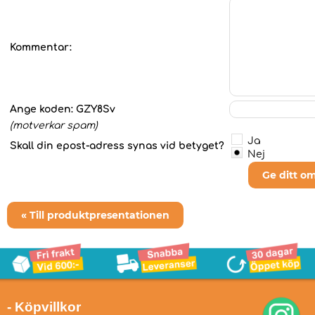
Kommentar:
Ange koden:
GZY8Sv
(motverkar spam)
Ja
Skall din epost-adress synas vid betyget?
Nej
Ge ditt o
« Till produktpresentationen
- Köpvillkor