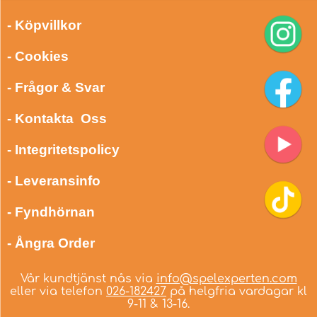
- Köpvillkor
- Cookies
- Frågor & Svar
- Kontakta Oss
- Integritetspolicy
- Leveransinfo
- Fyndhörnan
- Ångra Order
Vår kundtjänst nås via
info@spelexperten.com
eller via telefon
026-182427
på helgfria vardagar kl
9-11 & 13-16.