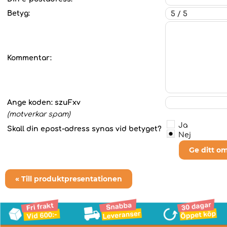
Betyg:
Kommentar:
Ange koden:
szuFxv
(motverkar spam)
Ja
Skall din epost-adress synas vid betyget?
Nej
Ge ditt o
« Till produktpresentationen