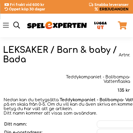
Fri frakt vid 600 kr
Snabba leveranser
Öppet köp 30 dagar
ERBJUDANDEN
LEKSAKER / Barn & baby /
Artnr.
Bada
Teddykompaniet - Bolibompa-
Vattenflaska
135
kr
Nedan kan du betygsätta
Teddykompaniet - Bolibompa- Vat
på en skala från 0-5. Om du vill kan du även skriva en kommen
betyg du har valt att ge artikeln.
Ditt namn kommer att visas som avsändare.
Ditt namn:
Din e-postadress: