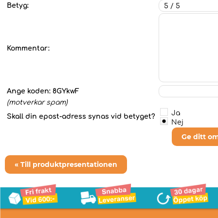
Betyg:
Kommentar:
Ange koden:
8GYkwF
(motverkar spam)
Ja
Skall din epost-adress synas vid betyget?
Nej
Ge ditt o
« Till produktpresentationen