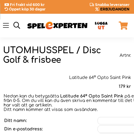
Fri frakt vid 600 kr
Snabba leveranser
Öppet köp 30 dagar
ERBJUDANDEN
UTOMHUSSPEL / Disc
Artnr.
Golf & frisbee
Latitude 64° Opto Saint Pink
179
kr
Nedan kan du betygsätta
Latitude 64° Opto Saint Pink
på e
från 0-5. Om du vill kan du även skriva en kommentar till det
har valt att ge artikeln.
Ditt namn kommer att visas som avsändare.
Ditt namn:
Din e-postadress: