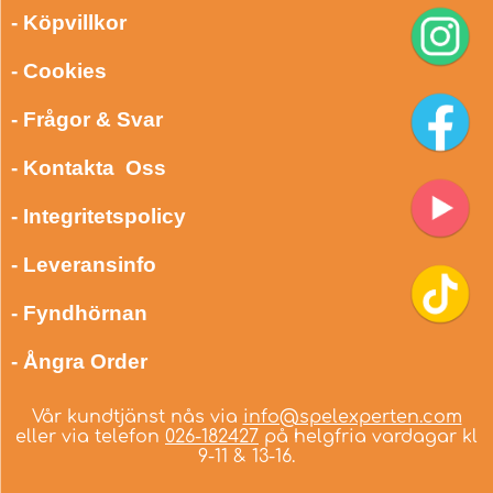
- Köpvillkor
- Cookies
- Frågor & Svar
- Kontakta Oss
- Integritetspolicy
- Leveransinfo
- Fyndhörnan
- Ångra Order
Vår kundtjänst nås via
info@spelexperten.com
eller via telefon
026-182427
på helgfria vardagar kl
9-11 & 13-16.