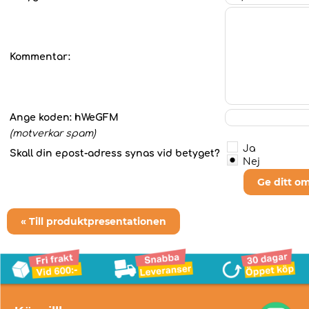
Kommentar:
Ange koden:
hWeGFM
(motverkar spam)
Ja
Skall din epost-adress synas vid betyget?
Nej
Ge ditt o
« Till produktpresentationen