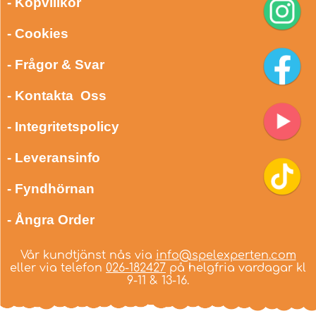
- Köpvillkor
- Cookies
- Frågor & Svar
- Kontakta Oss
- Integritetspolicy
- Leveransinfo
- Fyndhörnan
- Ångra Order
Vår kundtjänst nås via
info@spelexperten.com
eller via telefon
026-182427
på helgfria vardagar kl
9-11 & 13-16.