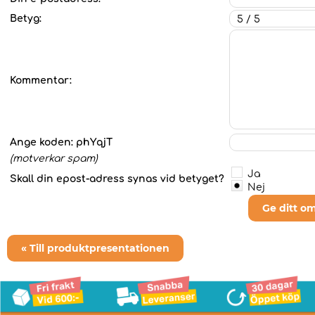
Betyg:
Kommentar:
Ange koden:
phYqjT
(motverkar spam)
Ja
Skall din epost-adress synas vid betyget?
Nej
Ge ditt o
« Till produktpresentationen