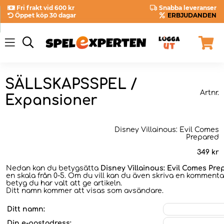
Fri frakt vid 600 kr
Snabba leveranser
Öppet köp 30 dagar
ERBJUDANDEN
SÄLLSKAPSSPEL /
Artnr.
Expansioner
Disney Villainous: Evil Comes
Prepared
349
kr
Nedan kan du betygsätta
Disney Villainous: Evil Comes Pre
en skala från 0-5. Om du vill kan du även skriva en kommentar
betyg du har valt att ge artikeln.
Ditt namn kommer att visas som avsändare.
Ditt namn:
Din e-postadress: