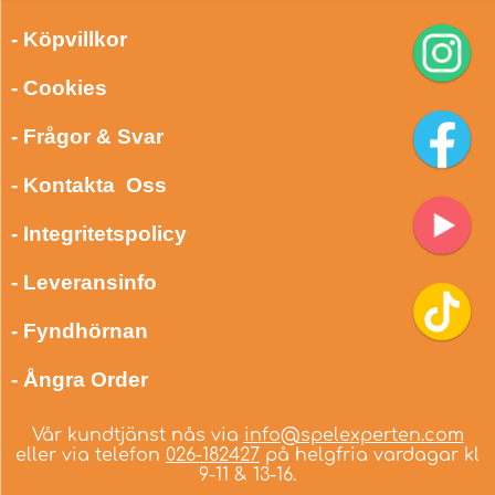
- Köpvillkor
- Cookies
- Frågor & Svar
- Kontakta Oss
- Integritetspolicy
- Leveransinfo
- Fyndhörnan
- Ångra Order
Vår kundtjänst nås via
info@spelexperten.com
eller via telefon
026-182427
på helgfria vardagar kl
9-11 & 13-16.