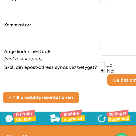
Kommentar:
Ange koden:
6EDbqR
(motverkar spam)
Ja
Skall din epost-adress synas vid betyget?
Nej
Ge ditt o
« Till produktpresentationen