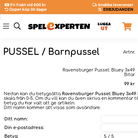
Fri frakt vid 600 kr
Snabba leveranser
Öppet köp 30 dagar
ERBJUDANDEN
PUSSEL / Barnpussel
Artnr.
Ravensburger Pussel: Bluey 3x49
Bitar
99
kr
Nedan kan du betygsätta
Ravensburger Pussel: Bluey 3x49 
skala från 0-5. Om du vill kan du även skriva en kommentar til
betyg du har valt att ge artikeln.
Ditt namn kommer att visas som avsändare.
Ditt namn:
Din e-postadress:
Betyg: