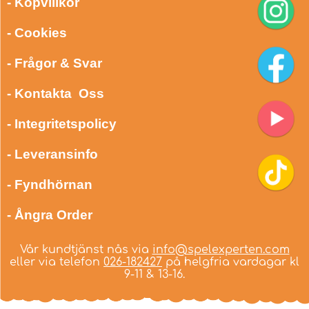
- Köpvillkor
- Cookies
- Frågor & Svar
- Kontakta Oss
- Integritetspolicy
- Leveransinfo
- Fyndhörnan
- Ångra Order
Vår kundtjänst nås via
info@spelexperten.com
eller via telefon
026-182427
på helgfria vardagar kl
9-11 & 13-16.